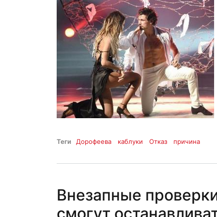
Теги
Дорофеева
каблуки
Отказ
причина
Внезапные проверки
смогут останавливат