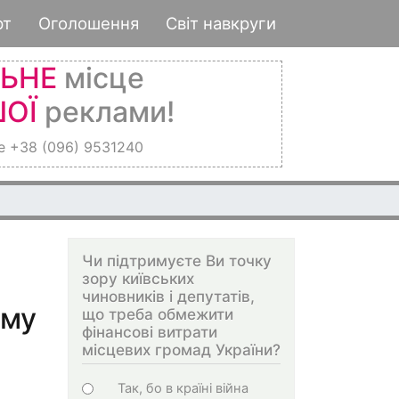
рт
Оголошення
Світ навкруги
ЛЬНЕ
місце
ОЇ
реклами!
е +38 (096) 9531240
Чи підтримуєте Ви точку
зору київських
чиновників і депутатів,
ему
що треба обмежити
фінансові витрати
місцевих громад України?
Choices
Так, бо в країні війна