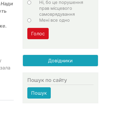
Ні, бо це порушення
 Нади
прав місцевого
еть
самоврядування
Мені все одно
же.
Голос
у
Довідники
зала
Пошук по сайту
Пошук