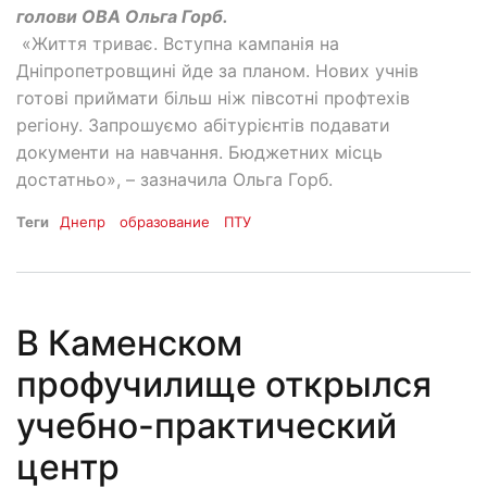
голови ОВА Ольга Горб.
«Життя триває. Вступна кампанія на
Дніпропетровщині йде за планом. Нових учнів
готові приймати більш ніж півсотні профтехів
регіону. Запрошуємо абітурієнтів подавати
документи на навчання. Бюджетних місць
достатньо», – зазначила Ольга Горб.
Теги
Днепр
образование
ПТУ
В Каменском
профучилище открылся
учебно-практический
центр