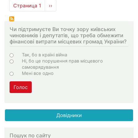
Нумерация
Страница 1
Следующая
››
страниц
страница
Чи підтримуєте Ви точку зору київських
чиновників і депутатів, що треба обмежити
фінансові витрати місцевих громад України?
Choices
Так, бо в країні війна
Ні, бо це порушення прав місцевого
самоврядування
Мені все одно
Голос
Довідники
Пошук по сайту