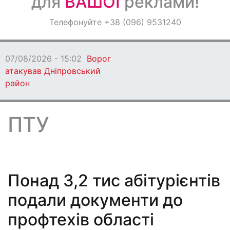
для
ВАШОЇ
реклами!
Оголошення
Телефонуйте +38 (096) 9531240
Світ навкруги
07/08/2026 - 15:02
Ворог
атакував Дніпровський
район
ПТУ
Понад 3,2 тис абітурієнтів
подали документи до
профтехів області