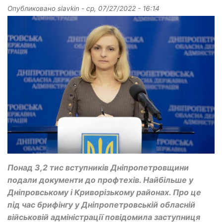
Опубликовано
slavkin
-
ср, 07/27/2022 - 16:14
Понад 3,2 тис вступників Дніпропетровщини
подали документи до профтехів. Найбільше у
Дніпровському і Криворізькому районах. Про це
під час брифінгу у Дніпропетровській обласній
військовій адміністрації повідомила заступниця