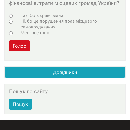
фінансові витрати місцевих громад України?
Choices
Так, бо в країні війна
Ні, бо це порушення прав місцевого
самоврядування
Мені все одно
Голос
Довідники
Пошук по сайту
Пошук