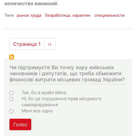
количество вакансий.
Теги
рынок труда
безработица. карантин
специальности
Нумерация
Страница 1
Следующая
››
страниц
страница
Чи підтримуєте Ви точку зору київських
чиновників і депутатів, що треба обмежити
фінансові витрати місцевих громад України?
Choices
Так, бо в країні війна
Ні, бо це порушення прав місцевого
самоврядування
Мені все одно
Голос