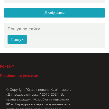
Довідники
Пошук по сайту
Пошук
МЕНЮ В ПОДВАЛЕ
Контакт
Розміщення реклами
© Copyright "Kstati+ новини Кам'янського
(Дніпродзержинська)" 2010-2024. Всі
права захищені. Розробка та підтримка
klew
. Передрук матеріалів дозволяється
лише за умови вказівки джерела у