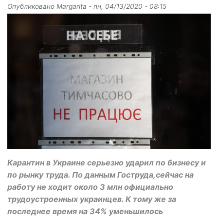
Опубликовано
Margarita
-
пн, 04/13/2020 - 08:15
Карантин в Украине серьезно ударил по бизнесу и
по рынку труда. По данным Гоструда,сейчас на
работу не ходит около 3 млн официально
трудоустроенных украинцев. К тому же за
последнее время на 34% уменьшилось