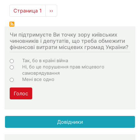
Нумерация
Страница 1
Следующая
››
страниц
страница
Чи підтримуєте Ви точку зору київських
чиновників і депутатів, що треба обмежити
фінансові витрати місцевих громад України?
Choices
Так, бо в країні війна
Ні, бо це порушення прав місцевого
самоврядування
Мені все одно
Голос
Довідники