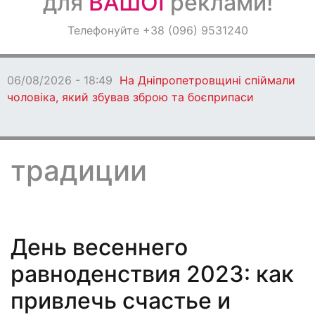
для
ВАШОЇ
реклами!
Оголошення
Телефонуйте +38 (096) 9531240
Світ навкруги
06/08/2026 - 18:47
Ворог протягом дня
бив по Дніпропетровщині: є загиблі
традиции
День весеннего
равноденствия 2023: как
привлечь счастье и