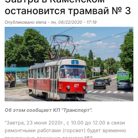
остановится трамвай № 3
Опубликовано
elena
-
пн, 06/22/2020 - 17:19
Об этом сообщает КП "Транспорт".
"Завтра, 23 июня 2020г., с 10.00 до 12.00 в связи
ремонтными работами (горсвет) будет временно
прекращено движение трамвая №3.