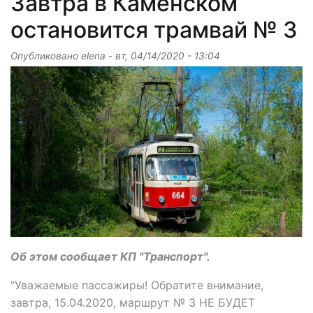
Завтра в Каменском
остановится трамвай № 3
Опубликовано
elena
-
вт, 04/14/2020 - 13:04
Об этом сообщает КП "Транспорт".
"Уважаемые пассажиры! Обратите внимание,
завтра, 15.04.2020, маршрут № 3 НЕ БУДЕТ