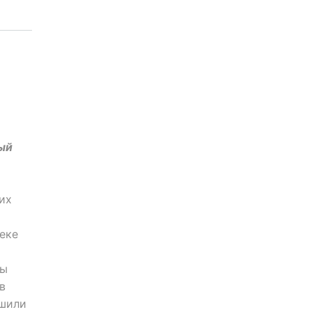
ый
их
секе
ды
в
ешили