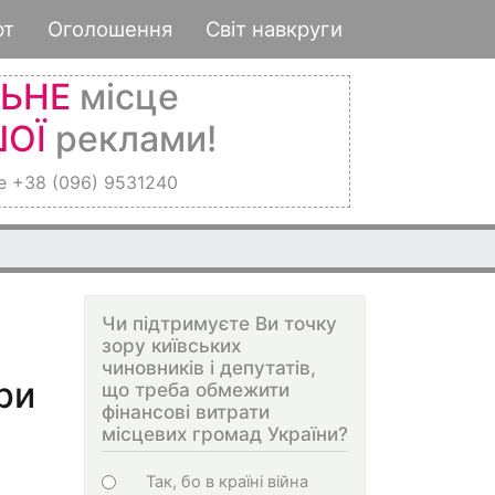
рт
Оголошення
Світ навкруги
ЛЬНЕ
місце
ОЇ
реклами!
е +38 (096) 9531240
Чи підтримуєте Ви точку
зору київських
чиновників і депутатів,
ри
що треба обмежити
фінансові витрати
місцевих громад України?
Choices
Так, бо в країні війна