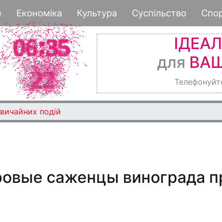
Перейти
е
Економіка
Культура
Суспільство
Спо
к
основному
ІДЕА
содержанию
для
ВАШ
Телефонуйт
звичайних подій
ровые саженцы винограда п