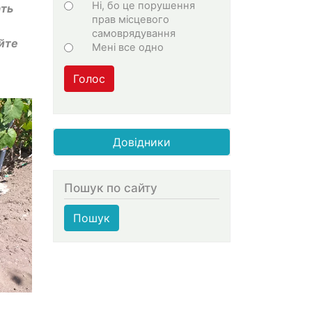
Ні, бо це порушення
ать
прав місцевого
самоврядування
йте
Мені все одно
Голос
Довідники
Пошук по сайту
Пошук