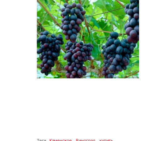
Теги
Каменское
Виноград
купить