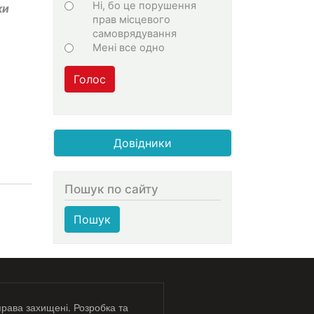
Ні, бо це порушення
ки
прав місцевого
самоврядування
Мені все одно
Голос
Довідники
Пошук по сайту
Пошук
права захищені. Розробка та