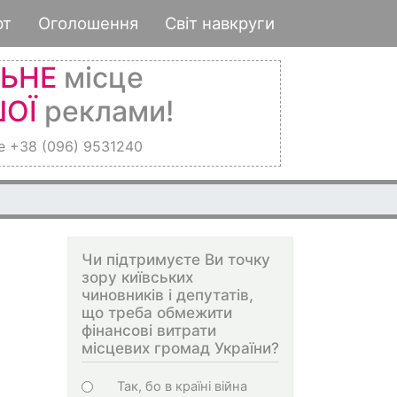
рт
Оголошення
Світ навкруги
ЛЬНЕ
місце
ОЇ
реклами!
е +38 (096) 9531240
Чи підтримуєте Ви точку
зору київських
чиновників і депутатів,
що треба обмежити
фінансові витрати
місцевих громад України?
Choices
Так, бо в країні війна