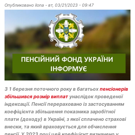
Опубликовано
ilona
-
вт, 03/21/2023 - 09:47
З 1 березня поточного року в багатьох
пенсіонерів
збільшився розмір виплат
унаслідок проведеної
індексації. Пенсії перераховано із застосуванням
коефіцієнта збільшення показника заробітної
плати (доходу) в Україні, з якої сплачено страхові
внески, та який враховується для обчислення
пенсії. У 2023 році цей коефіцієнт визначено у