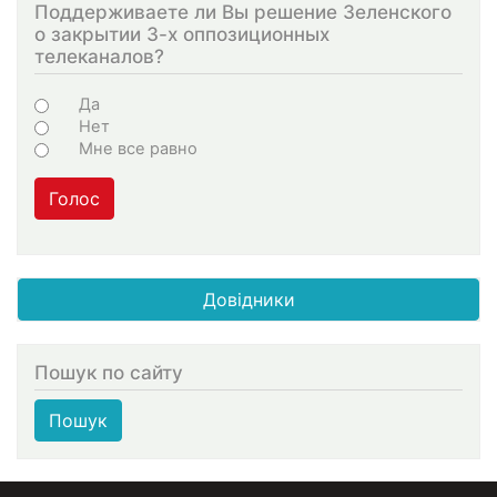
Поддерживаете ли Вы решение Зеленского
о закрытии 3-х оппозиционных
телеканалов?
Choices
Да
Нет
Мне все равно
Голос
Довідники
Пошук по сайту
Пошук