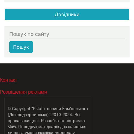
Довідники
Пошук по сайту
Пошук
МЕНЮ В ПОДВАЛЕ
Контакт
Розміщення реклами
© Copyright "Kstati+ новини Кам'янського
(Дніпродзержинська)" 2010-2024. Всі
права захищені. Розробка та підтримка
klew
. Передрук матеріалів дозволяється
лише за умови вказівки джерела у