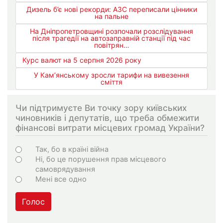
Дизель б’є нові рекорди: АЗС переписали цінники
на пальне
На Дніпропетровщині розпочали розслідування
після трагедії на автозаправній станції під час
повітрян…
Курс валют на 5 серпня 2026 року
У Кам’янському зросли тарифи на вивезення
сміття
Чи підтримуєте Ви точку зору київських
чиновників і депутатів, що треба обмежити
фінансові витрати місцевих громад України?
Варіанти
Так, бо в країні війна
Ні, бо це порушення прав місцевого
самоврядування
Мені все одно
Голос