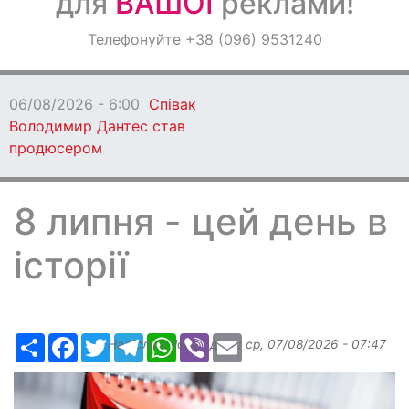
для
ВАШОЇ
реклами!
Оголошення
Телефонуйте +38 (096) 9531240
Світ навкруги
06/08/2026 - 6:00
Співак
Володимир Дантес став
продюсером
8 липня - цей день в
історії
Ресурс
Facebook
Twitter
Telegram
WhatsApp
Viber
Email
Надіслав:
ilona
, дата:
ср, 07/08/2026 - 07:47