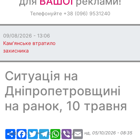
для
ВАШОЇ
реклами!
Оголошення
Телефонуйте +38 (096) 9531240
Світ навкруги
09/08/2026 - 13:06
Кам'янське втратило
захисника
Ситуація на
Дніпропетровщині
на ранок, 10 травня
Ресурс
Facebook
Twitter
Telegram
WhatsApp
Viber
Email
Надіслав:
Александр Бугаев
, дата:
нд, 05/10/2026 - 08:35