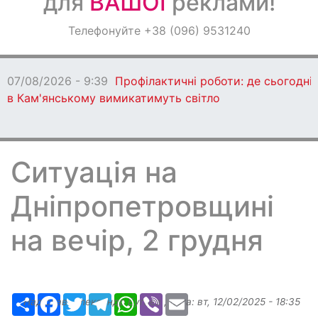
для
ВАШОЇ
реклами!
Оголошення
Телефонуйте +38 (096) 9531240
Світ навкруги
07/08/2026 - 9:39
Профілактичні роботи: де сьогодні
в Кам'янському вимикатимуть світло
Ситуація на
Дніпропетровщині
на вечір, 2 грудня
Ресурс
Facebook
Twitter
Telegram
WhatsApp
Viber
Email
Надіслав:
Александр Бугаев
, дата:
вт, 12/02/2025 - 18:35