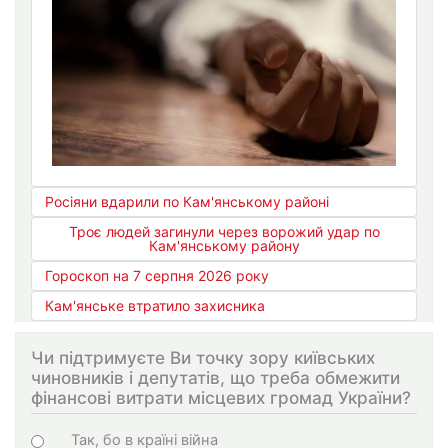
Росіяни вдарили по Кам'янському районі
Троє людей загинули через ворожий удар по
Кам'янському району
Гороскоп на 7 серпня 2026 року
Кам'янське втратило захисника
Чи підтримуєте Ви точку зору київських
чиновників і депутатів, що треба обмежити
фінансові витрати місцевих громад України?
Варіанти
Так, бо в країні війна