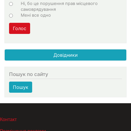
Ні, бо це порушення прав місцевого
самоврядування
Мені все одно
Голос
Довідники
Пошук по сайту
Пошук
МЕНЮ В ПОДВАЛЕ
Контакт
Розміщення реклами