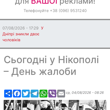
для
ВАШОЇ
реклами!
Оголошення
Телефонуйте +38 (096) 9531240
Світ навкруги
07/08/2026 - 17:29
У
Дніпрі зникли двоє
чоловіків
Сьогодні у Нікополі
– День жалоби
Ресурс
Facebook
Twitter
Telegram
WhatsApp
Viber
Email
Надіслав:
Александр Бугаев
, дата:
ср, 04/08/2026 - 08:26