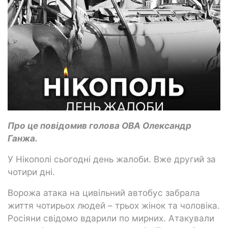
Про це повідомив голова ОВА Олександр
Ганжа.
У Нікополі сьогодні день жалоби. Вже другий за
чотири дні.
Ворожа атака на цивільний автобус забрала
життя чотирьох людей – трьох жінок та чоловіка.
Росіяни свідомо вдарили по мирних. Атакували