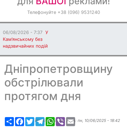
для
ВАШОЇ
реклами!
Оголошення
Телефонуйте +38 (096) 9531240
Світ навкруги
06/08/2026 - 7:37
У
Кам’янському без
надзвичайних подій
Дніпропетровщину
обстрілювали
протягом дня
Ресурс
Facebook
Twitter
Telegram
WhatsApp
Viber
Email
Надіслав:
ilona
, дата:
пн, 10/06/2025 - 18:42