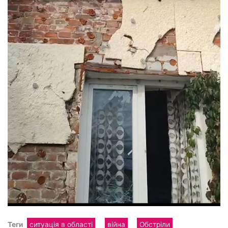
Теги
ситуація в області
війна
Обстріли