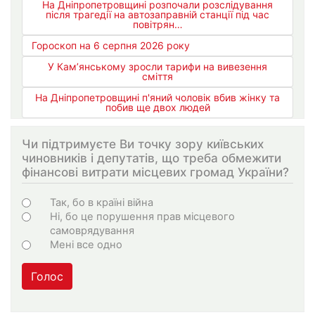
На Дніпропетровщині розпочали розслідування
після трагедії на автозаправній станції під час
повітрян…
Гороскоп на 6 серпня 2026 року
У Кам’янському зросли тарифи на вивезення
сміття
На Дніпропетровщині п'яний чоловік вбив жінку та
побив ще двох людей
Чи підтримуєте Ви точку зору київських
чиновників і депутатів, що треба обмежити
фінансові витрати місцевих громад України?
Варіанти
Так, бо в країні війна
Ні, бо це порушення прав місцевого
самоврядування
Мені все одно
Голос