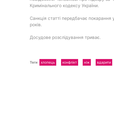
Кримінального кодексу України.
Санкція статті передбачає покарання у
років.
Досудове розслідування триває.
Теги
хлопець
конфлікт
ніж
вдарити