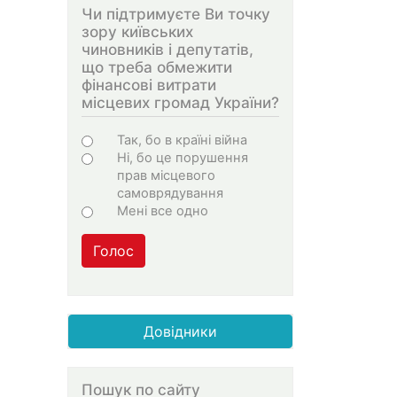
Чи підтримуєте Ви точку
зору київських
чиновників і депутатів,
що треба обмежити
фінансові витрати
місцевих громад України?
Варіанти
Так, бо в країні війна
Ні, бо це порушення
прав місцевого
самоврядування
Мені все одно
Голос
Довідники
Пошук по сайту