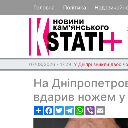
Основная навигация
Головна
Політика
Надзвичайн
07/08/2026 - 17:29
У Дніпрі зникли двоє чо
На Дніпропетров
вдарив ножем у 
Ресурс
Facebook
Twitter
Telegram
WhatsApp
Viber
Email