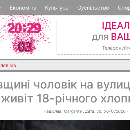
Перейти
е
Економіка
Культура
Суспільство
Спо
до
основного
ІДЕА
вмісту
для
ВАШ
Телефонуйт
ловіків
щині чоловік на вулиц
живіт 18-річного хлоп
Надіслав:
Margarita
, дата:
ср, 06/17/2026 -