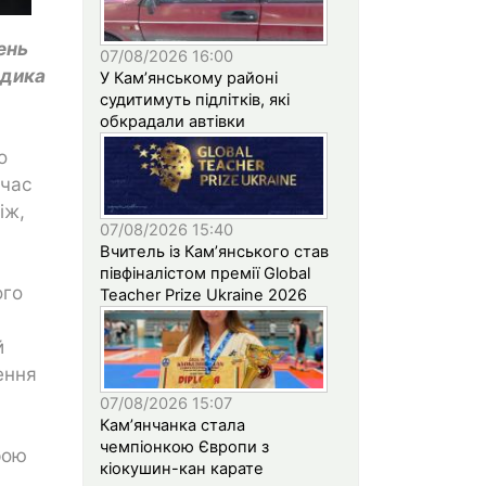
ень
07/08/2026 16:00
одика
У Кам’янському районі
судитимуть підлітків, які
обкрадали автівки
о
 час
іж,
07/08/2026 15:40
Вчитель із Кам’янського став
півфіналістом премії Global
ого
Teacher Prize Ukraine 2026
й
ення
07/08/2026 15:07
Кам’янчанка стала
чемпіонкою Європи з
рою
кіокушин-кан карате