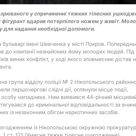
дозрюваного у спричиненні тяжких тілесних ушкодж
у фігурант вдарив потерпілого ножем у живіт. Мол
у для надання необхідної допомоги.
а бульварі імені Шевченка у місті Покров. Попереднь
в до компанії незнайомих йому молодих людей. Під
ків виник конфлікт, у ході якого зловмисник дістав н
ента.
вна група відділу поліції № 2 Нікопольського районн
ели першочергові слідчі дії, оглянули місце події,
и особу нападника. Ним виявився 44-річний місцеви
тягувався до кримінальної відповідальності за вчин
аних із незаконним обігом наркотичних засобів.
за погодженням із Нікопольською окружною прокурату
ч. 1 ст. 121 (Умисне тяжке тілесне ушкодження)