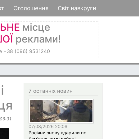
рт
Оголошення
Світ навкруги
ЛЬНЕ
місце
ОЇ
реклами!
е +38 (096) 9531240
і
7 останніх новин
ця
 06:31
07/08/2026 20:06
Росіяни знову вдарили по
Кам'янському районі