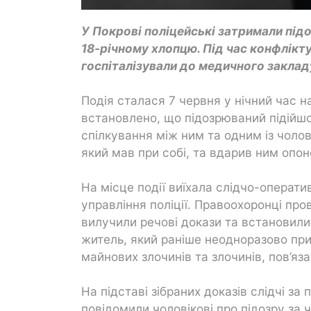
У Покрові поліцейські затримали пі
18-річному хлопцю. Під час конфлікт
госпіталізували до медичного заклад
Подія сталася 7 червня у нічний час н
встановлено, що підозрюваний підійшо
спілкування між ним та одним із чолові
який мав при собі, та вдарив ним опон
На місце події виїхала слідчо-операти
управління поліції. Правоохоронці пров
вилучили речові докази та встановил
житель, який раніше неодноразово при
майнових злочинів та злочинів, пов’яз
На підставі зібраних доказів слідчі 
повідомили чоловікові про підозру за 