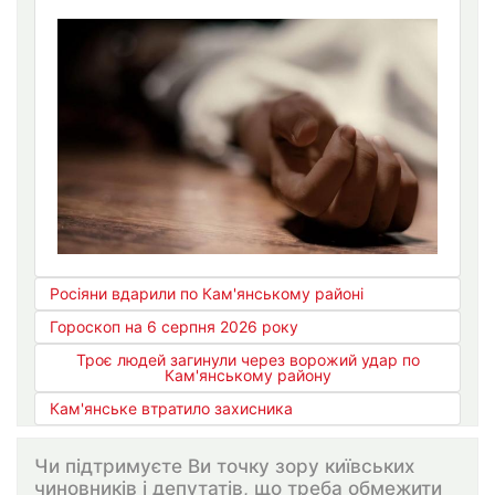
Росіяни вдарили по Кам'янському районі
Гороскоп на 6 серпня 2026 року
Троє людей загинули через ворожий удар по
Кам'янському району
Кам'янське втратило захисника
Чи підтримуєте Ви точку зору київських
чиновників і депутатів, що треба обмежити