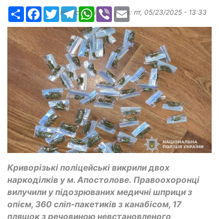
Ресурс
Facebook
Twitter
Telegram
WhatsApp
Viber
Email
Надіслав:
ilona
, дата:
пт, 05/23/2025 - 13:33
Криворізькі поліцейські викрили двох
наркоділків у м. Апостолове. Правоохоронці
вилучили у підозрюваних медичні шприци з
опієм, 360 сліп-пакетиків з канабісом, 17
пляшок з речовиною невстановленого