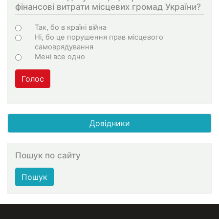
фінансові витрати місцевих громад України?
Варіанти
Так, бо в країні війна
Ні, бо це порушення прав місцевого
самоврядування
Мені все одно
Голос
Довідники
Пошук по сайту
Пошук