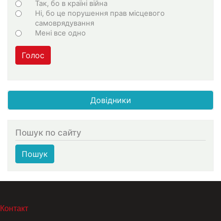
Варіанти
Так, бо в країні війна
Ні, бо це порушення прав місцевого
самоврядування
Мені все одно
Голос
Довідники
Пошук по сайту
Пошук
МЕНЮ В ПОДВАЛЕ
Контакт