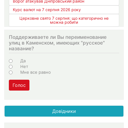
Ворог атакував Дніпровський район
Курс валют на 7 серпня 2026 року
Церковне свято 7 серпня: що категорично не
можна робити
Поддерживаете ли Вы переименование
улиц в Каменском, имеющих "русское"
название?
Варіанти
Да
Нет
Мне все равно
Голос
Довідники