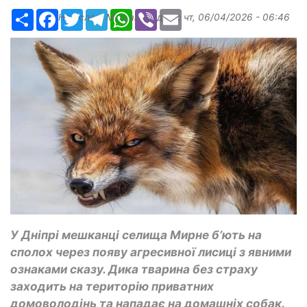
Ресурс
Facebook
Twitter
Telegram
WhatsApp
Viber
Email
Надіслав:
Margarita
, дата:
чт, 06/04/2026 - 06:46
У Дніпрі мешканці селища Мирне б’ють на
сполох через появу агресивної лисиці з явними
ознаками сказу. Дика тварина без страху
заходить на територію приватних
домоволодінь та нападає на домашніх собак.