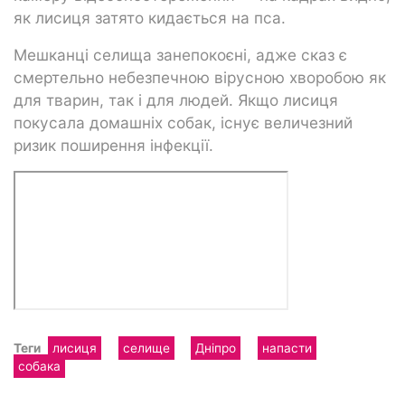
як лисиця затято кидається на пса.
Мешканці селища занепокоєні, адже сказ є
смертельно небезпечною вірусною хворобою як
для тварин, так і для людей. Якщо лисиця
покусала домашніх собак, існує величезний
ризик поширення інфекції.
Теги
лисиця
селище
Дніпро
напасти
собака