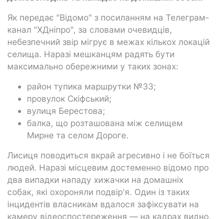
Як передає "Відомо" з посиланням на Телеграм-
канал "ХДніпро", за словами очевидців,
небезпечний звір мігрує в межах кількох локацій
селища. Наразі мешканцям радять бути
максимально обережними у таких зонах:
район тупика маршрутки №33;
провулок Скіфський;
вулиця Берестова;
балка, що розташована між селищем
Мирне та селом Дороге.
Лисиця поводиться вкрай агресивно і не боїться
людей. Наразі місцевим достеменно відомо про
два випадки нападу хижачки на домашніх
собак, які охороняли подвір'я. Один із таких
інцидентів власникам вдалося зафіксувати на
камеру відеоспостереження — на кадрах видно,