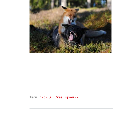
Теги
лисиця
Сказ
крантин