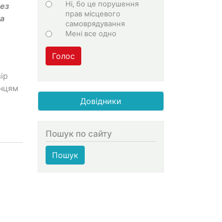
Ні, бо це порушення
рез
прав місцевого
ка
самоврядування
Мені все одно
Голос
ір
анцям
Довідники
Пошук по сайту
Пошук