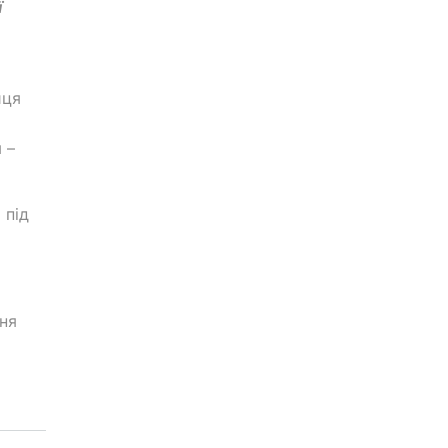
ї
иця
 –
 під
ня