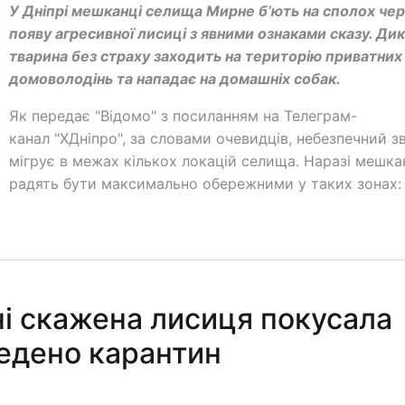
У Дніпрі мешканці селища Мирне б’ють на сполох че
появу агресивної лисиці з явними ознаками сказу. Ди
тварина без страху заходить на територію приватних
домоволодінь та нападає на домашніх собак.
Як передає "Відомо" з посиланням на Телеграм-
канал "ХДніпро", за словами очевидців, небезпечний зв
мігрує в межах кількох локацій селища. Наразі мешк
радять бути максимально обережними у таких зонах:
і скажена лисиця покусала
ведено карантин