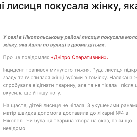
 лисиця покусала жінку, як
У селі в Нікопольському районі лисиця покусала мол
жінку, яка йшла по вулиці з двома дітьми.
Про це повідомляє
«Дніпро Оперативний».
Інцидент трапився минулого тижня. Руда лисиця підк
ззаду та вчепилася жінці зубами в гомілку. Налякана 
спробувала відігнати тварину, але та не тікала і після 
вкусила ще й іншу ногу.
На щастя, дітей лисиця не чіпала. З укушеними ранам
матір швидка допомога доставила до лікарні №4 в
Нікополі. Чи була ця тварина хвора на сказ, поки що
невідомо.