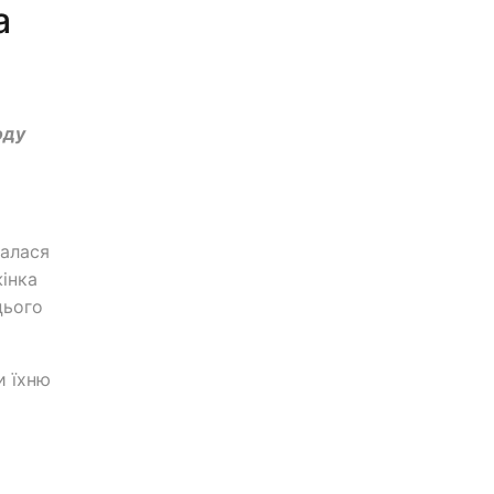
а
оду
ралася
жінка
цього
и їхню