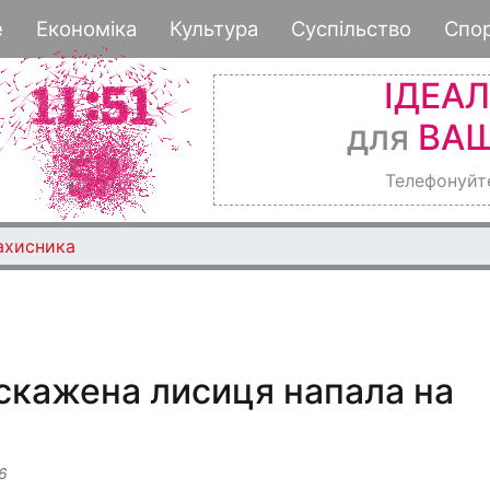
Перейти
е
Економіка
Культура
Суспільство
Спо
до
основного
ІДЕА
вмісту
для
ВАШ
Телефонуйт
ахисника
скажена лисиця напала на
6