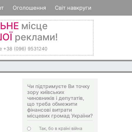
рт
Оголошення
Світ навкруги
ЛЬНЕ
місце
ОЇ
реклами!
е +38 (096) 9531240
Чи підтримуєте Ви точку
зору київських
чиновників і депутатів,
що треба обмежити
фінансові витрати
місцевих громад України?
Варіанти
Так, бо в країні війна