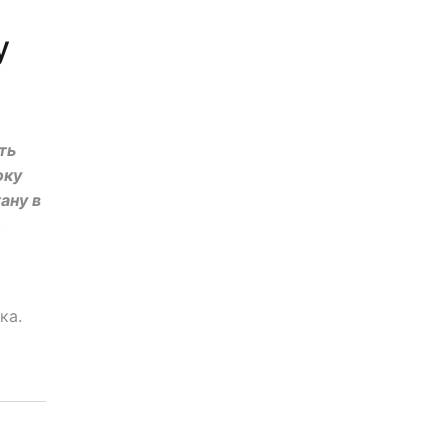
у
ть
оку
ану в
.
ука.