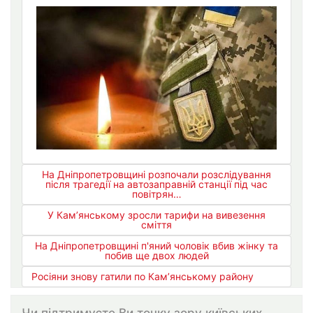
На Дніпропетровщині розпочали розслідування
після трагедії на автозаправній станції під час
повітрян…
У Кам’янському зросли тарифи на вивезення
сміття
На Дніпропетровщині п'яний чоловік вбив жінку та
побив ще двох людей
Росіяни знову гатили по Кам’янському району
Чи підтримуєте Ви точку зору київських