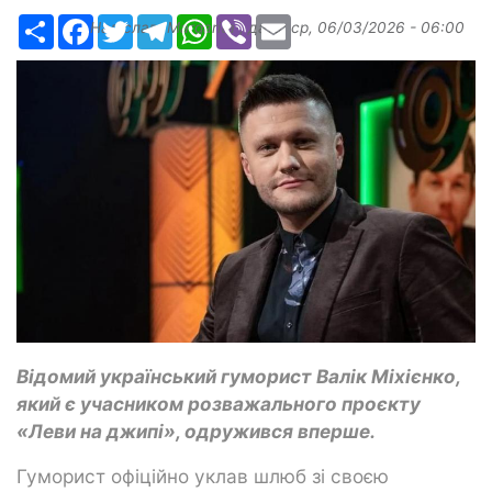
Ресурс
Facebook
Twitter
Telegram
WhatsApp
Viber
Email
Надіслав:
Margarita
, дата:
ср, 06/03/2026 - 06:00
Відомий український гуморист Валік Міхієнко,
який є учасником розважального проєкту
«Леви на джипі», одружився вперше.
Гуморист офіційно уклав шлюб зі своєю