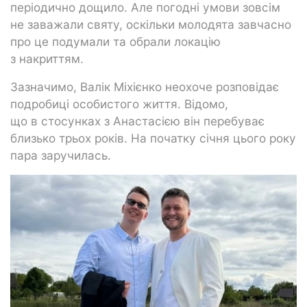
періодично дощило. Але погодні умови зовсім
не заважали святу, оскільки молодята завчасно
про це подумали та обрали локацію
з накриттям.
Зазначимо, Валік Міхієнко неохоче розповідає
подробиці особистого життя. Відомо,
що в стосунках з Анастасією він перебуває
близько трьох років. На початку січня цього року
пара заручилась.