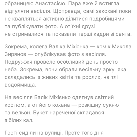
обраницею Анастасією. Пара вже й встигла
відгуляти весілля. Щоправда, самі закохані поки
не квапляться активно ділитися подробицями
та публікувати фото. А от їхні друзі
не стрималися та показали перші кадри зі свята.
Зокрема, колега Валіка Міхієнка — комік Микола
Зирянов — опублікував фото з весілля.
Подружжя провело особливий день просто
неба. Зокрема, вони обрали весільну арку, яка
складались із живих квітів та рослих, на тлі
водоймища.
На весілля Валік Міхієнко одягнув світлий
костюм, а от його кохана — розкішну сукню
та вельон. Букет нареченої складався
з білих кал.
Гості сиділи на вулиці. Проте того дня