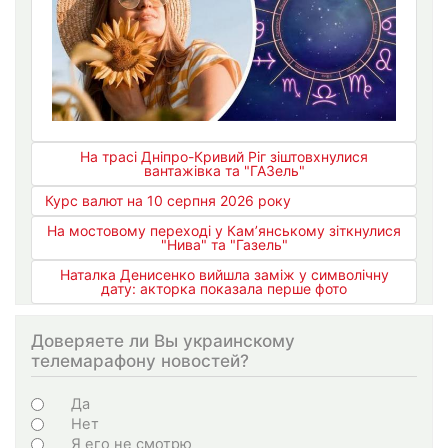
На трасі Дніпро-Кривий Ріг зіштовхнулися
вантажівка та "ГАЗель"
Курс валют на 10 серпня 2026 року
На мостовому переході у Кам’янському зіткнулися
"Нива" та "Газель"
Наталка Денисенко вийшла заміж у символічну
дату: акторка показала перше фото
Доверяете ли Вы украинскому
телемарафону новостей?
Варіанти
Да
Нет
Я его не смотрю