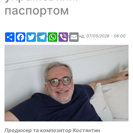
паспортом
Ресурс
Facebook
Twitter
Telegram
WhatsApp
Viber
Email
Надіслав:
Margarita
, дата:
нд, 07/05/2026 - 06:00
Продюсер та композитор Костянтин