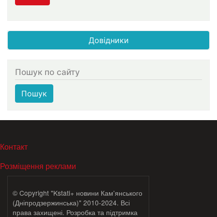
Довідники
Пошук по сайту
Пошук
МЕНЮ В ПОДВАЛЕ
Контакт
Розміщення реклами
© Copyright "Kstati+ новини Кам'янського
(Дніпродзержинська)" 2010-2024. Всі
права захищені. Розробка та підтримка