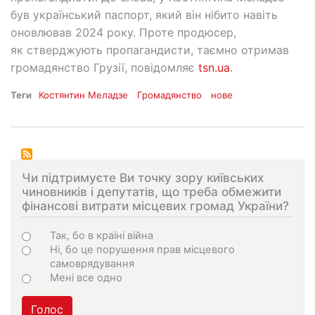
був український паспорт, який він нібито навіть
оновлював 2024 року. Проте продюсер,
як стверджують пропагандисти, таємно отримав
громадянство Грузії, повідомляє
tsn.ua
.
Теги
Костянтин Меладзе
Громадянство
нове
Чи підтримуєте Ви точку зору київських
чиновників і депутатів, що треба обмежити
фінансові витрати місцевих громад України?
Варіанти
Так, бо в країні війна
Ні, бо це порушення прав місцевого
самоврядування
Мені все одно
Голос