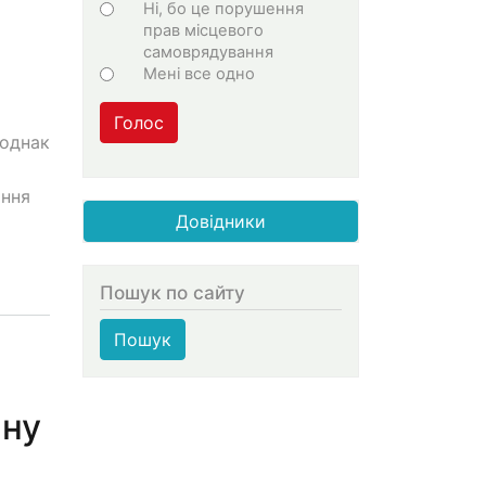
Ні, бо це порушення
прав місцевого
самоврядування
Мені все одно
Голос
 однак
ання
Довідники
Пошук по сайту
Пошук
ину