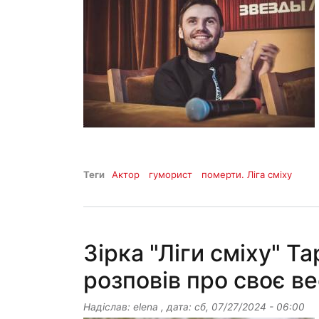
Теги
Актор
гуморист
померти. Ліга сміху
Зірка "Ліги сміху" 
розповів про своє в
Надіслав:
elena
, дата:
сб, 07/27/2024 - 06:00