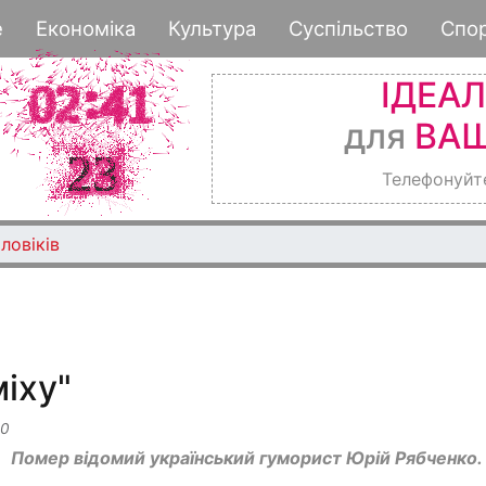
Перейти
е
Економіка
Культура
Суспільство
Спо
до
основного
ІДЕА
вмісту
для
ВАШ
Телефонуйт
ловіків
іху"
00
Помер відомий український гуморист Юрій Рябченко.