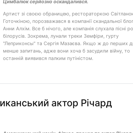
Цимбалюк серйозно оскандалився.
Артист зі своєю обраницею, рестораторкою Світлано
Готочкіною, порозважався в компанії скандальної бло
Анни Алхім. Все б нічого, але компанія слухала пісні ро
білорусів. Зокрема, лунали треки Земфіри, гурту
"Леприконсы" та Сергія Мазаєва. Якщо ж до перших д
менше запитань, адже вони хоча б засудили війну, то
останній виявився палким путіністом.
иканський актор Річард