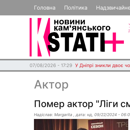
Основная навигация
Головна
Політика
Надзвичайн
07/08/2026 - 17:29
У Дніпрі зникли двоє чо
Актор
Помер актор "Ліги см
Надіслав:
Margarita
, дата:
нд, 09/22/2024 - 06: