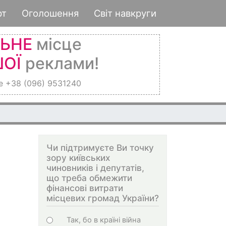
рт
Оголошення
Світ навкруги
ЛЬНЕ
місце
ОЇ
реклами!
е +38 (096) 9531240
Чи підтримуєте Ви точку
зору київських
чиновників і депутатів,
що треба обмежити
фінансові витрати
місцевих громад України?
Варіанти
Так, бо в країні війна