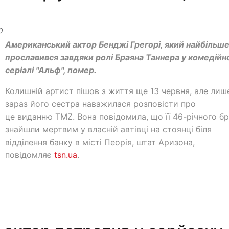
0
Американський актор Бенджі Грегорі, який найбільш
прославився завдяки ролі Браяна Таннера у комедійн
серіалі "Альф", помер.
Колишній артист пішов з життя ще 13 червня, але лиш
зараз його сестра наважилася розповісти про
це виданню TMZ. Вона повідомила, що її 46-річного б
знайшли мертвим у власній автівці на стоянці біля
відділення банку в місті Пеорія, штат Аризона,
повідомляє
tsn.ua
.