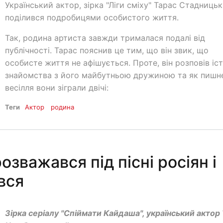
Український актор, зірка "Ліги сміху" Тарас Стадниць
поділився подробицями особистого життя.
Так, родина артиста завжди трималася подалі від
публічності. Тарас пояснив це тим, що він звик, що
особисте життя не афішується. Проте, він розповів іс
знайомства з його майбутньою дружиною та як пишн
весілля вони зіграли двічі:
Теги
Актор
родина
зважався під пісні росіян і
вся
Зірка серіалу "Спіймати Кайдаша", український актор