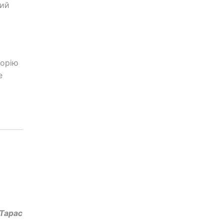
кий
торію
е
 Тарас