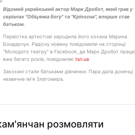
00
Відомий український актор Марк Дробот, який грав у
серіалах "Обіцянка Богу" та "Кріпосна", вперше став
батьком.
Первістка артистові народила його кохана Марина
Бондарчук. Радісну новину повідомили на сторінці
"Молодого театру" в Facebook, де Марк Дробот прац
вже багато років, повідомляє
tsn.ua
.
Закохані стали батьками дівчинки. Пара дала донечці
незвичне ім'я Златомира.
кам'янчан розмовляти