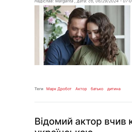
Надіслав:
Margarita
, дата:
сб, 06/29/2024 - 07:
Теги
Марк Дробот
Актор
батько
дитина
Відомий актор вчив 