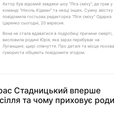
Актор був відомий завдяки шоу "Ліга сміху", де грав у
команді "Ніколь Кідман" та низці інших. Сумну звістку
повідомила гостьова редакторка "Ліги сміху" Одарка
Царенко сьогодні, 20 вересня.
Вона не стала вдаватися в подробиці причини смерті,
висловила родині Юрія, яка зараз перебуває на
Луганщині, щирі співчуття. Про деталі та місце похов
гумориста обіцяють повідомити згодом.
Тарас Стадницький вперше
есілля та чому приховує род