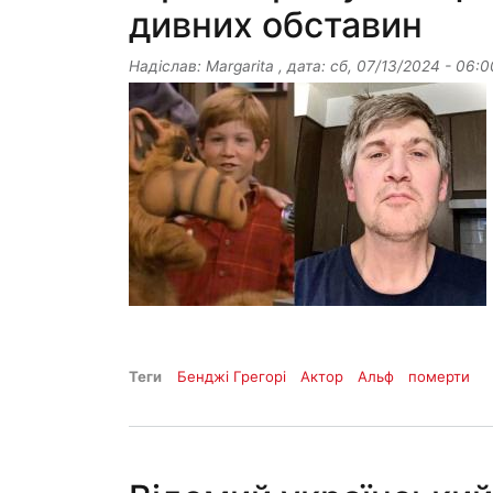
дивних обставин
Надіслав:
Margarita
, дата:
сб, 07/13/2024 - 06:0
Теги
Бенджі Грегорі
Актор
Альф
померти