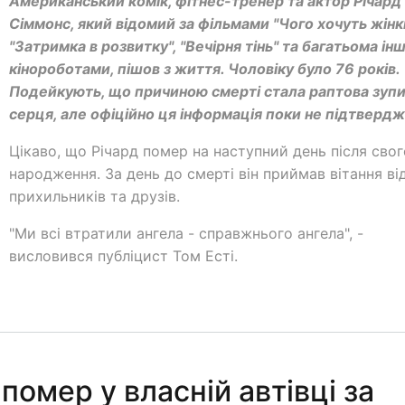
Американський комік, фітнес-тренер та актор Річард
Сіммонс, який відомий за фільмами "Чого хочуть жінк
"Затримка в розвитку", "Вечірня тінь" та багатьома ін
кінороботами, пішов з життя. Чоловіку було 76 років.
Подейкують, що причиною смерті стала раптова зуп
серця, але офіційно ця інформація поки не підтверд
Цікаво, що Річард помер на наступний день після свог
народження. За день до смерті він приймав вітання ві
прихильників та друзів.
"Ми всі втратили ангела - справжнього ангела", -
висловився публіцист Том Есті.
 помер у власній автівці за