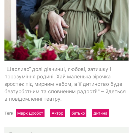
"Щасливої долі дівчинці, любові, затишку і
порозуміння родині. Хай маленька зірочка
зростає під мирним небом, а її дитинство буде
безтурботним та сповненим радості!" – йдеться
в повідомленні театру.
Теги
Марк Дробот
Актор
батько
дитина