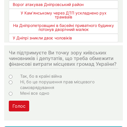
Ворог атакував Дніпровський район
У Кам’янському через ДТП ускладнено рух
трамваїв
На Дніпропетровщині в басейні приватного будинку
потонув дворічний малюк
У Дніпрі зникли двоє чоловіків
Чи підтримуєте Ви точку зору київських
чиновників і депутатів, що треба обмежити
фінансові витрати місцевих громад України?
Варіанти
Так, бо в країні війна
Ні, бо це порушення прав місцевого
самоврядування
Мені все одно
Голос