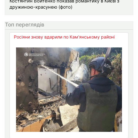
Костянтин Войтенко показав романтику в Києві з
дружиною-красунею (фото)
Топ переглядів
Росіяни знову вдарили по Кам'янському районі