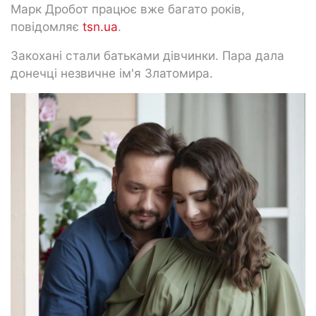
Марк Дробот працює вже багато років,
повідомляє
tsn.ua
.
Закохані стали батьками дівчинки. Пара дала
донечці незвичне ім'я Златомира.