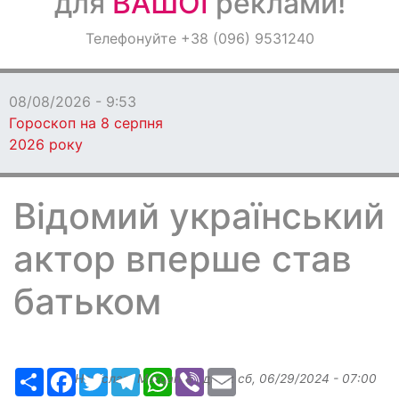
для
ВАШОЇ
реклами!
Оголошення
Телефонуйте +38 (096) 9531240
Світ навкруги
08/08/2026 - 9:53
Гороскоп на 8 серпня
2026 року
Відомий український
актор вперше став
батьком
Ресурс
Facebook
Twitter
Telegram
WhatsApp
Viber
Email
Надіслав:
Margarita
, дата:
сб, 06/29/2024 - 07:00