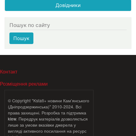
Довідники
Пошук по сайту
Пошук
МЕНЮ В ПОДВАЛЕ
Контакт
Розміщення реклами
© Copyright "Kstati+ новини Кам'янського
(Дніпродзержинська)" 2010-2024. Всі
права захищені. Розробка та підтримка
klew
. Передрук матеріалів дозволяється
лише за умови вказівки джерела у
вигляді активного посилання на ресурс