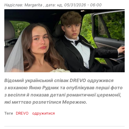
Надіслав:
Margarita
, дата:
нд, 05/31/2026 - 06:00
Відомий український співак DREVO одружився
з коханою Яною Рудник та опублікував перші фото
з весілля й показав деталі романтичної церемонії,
які миттєво розлетілися Мережею.
Теги
DREVO
одружитися