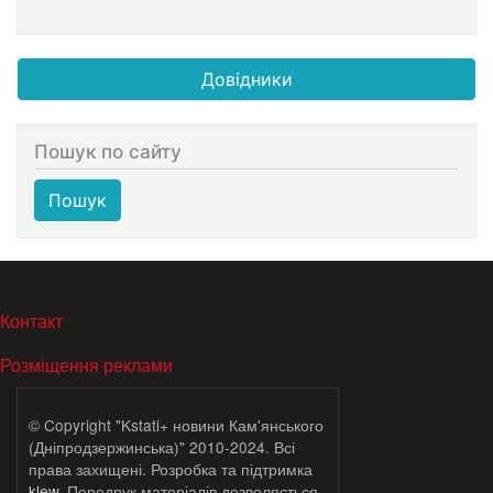
Довідники
Пошук по сайту
Пошук
МЕНЮ В ПОДВАЛЕ
Контакт
Розміщення реклами
© Copyright "Kstati+ новини Кам'янського
(Дніпродзержинська)" 2010-2024. Всі
права захищені. Розробка та підтримка
klew
. Передрук матеріалів дозволяється