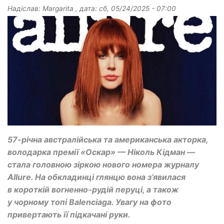
Надіслав:
Margarita
, дата:
сб, 05/24/2025 - 07:00
57-річна австралійська та американська акторка,
володарка премії «Оскар» — Ніколь Кідман —
стала головною зіркою нового номера журналу
Allure. На обкладинці глянцю вона з’явилася
в короткій вогненно-рудій перуці, а також
у чорному топі Balenciaga. Увагу на фото
привертають її підкачані руки.