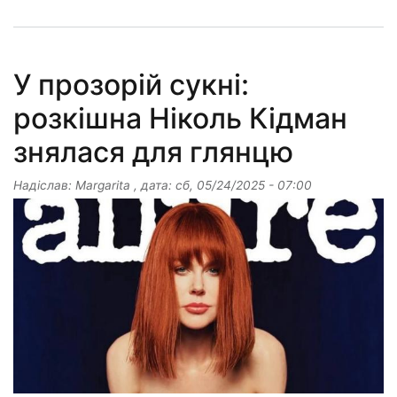
У прозорій сукні:
розкішна Ніколь Кідман
знялася для глянцю
Надіслав:
Margarita
, дата:
сб, 05/24/2025 - 07:00