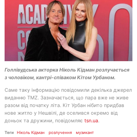
Голлівудська акторка Ніколь Кідман розлучається
з чоловіком, кантрі-співаком Кітом Урбаном.
Саме таку інформацію повідомили декілька джерел
виданню TMZ. Зазначається, що пара вже не живе
разом від початку літа. Кіт Урбан нібито придбав
нове житло у Нешвілі, де оселився окремо від
доньок та дружини, повідомляє
tsn.ua
.
Теги
Ніколь Кідман
розлучення
музикант