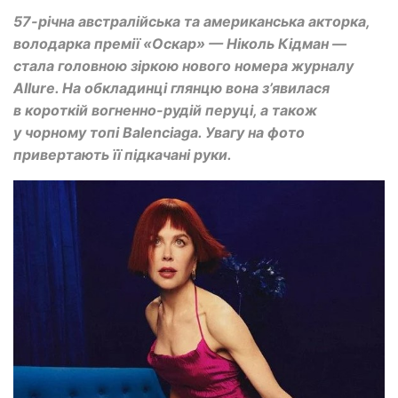
57-річна австралійська та американська акторка,
володарка премії «Оскар» — Ніколь Кідман —
стала головною зіркою нового номера журналу
Allure. На обкладинці глянцю вона з’явилася
в короткій вогненно-рудій перуці, а також
у чорному топі Balenciaga. Увагу на фото
привертають її підкачані руки.