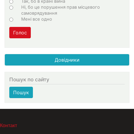
Варіанти
Так, бо в країні війна
Ні, бо це порушення прав місцевого
самоврядування
Мені все одно
Голос
Довідники
Пошук по сайту
Пошук
МЕНЮ В ПОДВАЛЕ
Контакт