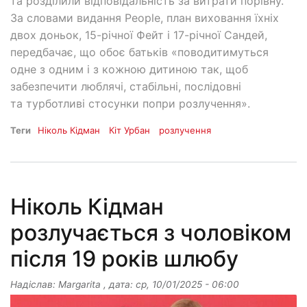
та розділили відповідальність за витрати порівну.
За словами видання People, план виховання їхніх
двох доньок, 15-річної Фейт і 17-річної Сандей,
передбачає, що обоє батьків «поводитимуться
одне з одним і з кожною дитиною так, щоб
забезпечити люблячі, стабільні, послідовні
та турботливі стосунки попри розлучення».
Теги
Ніколь Кідман
Кіт Урбан
розлучення
Ніколь Кідман
розлучається з чоловіком
після 19 років шлюбу
Надіслав:
Margarita
, дата:
ср, 10/01/2025 - 06:00