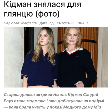
Кідман знялася для
глянцю (фото)
Надіслав:
Margarita
, дата:
ср, 03/12/2025 - 06:00
Старша донька актриси Ніколь Кідман Сандей
Роуз стала моделлю і вже дебютувала на подіумі
— вона брала участь у показі Модного дому Miu