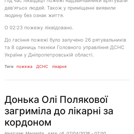
Під час ліквідації пожежі надзвичайники врятували
дев'ятьох людей. Також у приміщенні виявили
людину без ознак життя.
О 02:23 пожежу ліквідовано.
До гасіння пожежі було залучено 26 рятувальників
та 8 одиниць техніки Головного управління ДСНС
України у Дніпропетровській області.
Теги
пожежа
ДСНС
лікарня
Донька Олі Полякової
загриміла до лікарні за
кордоном
Надіслав:
Margarita
, дата:
сб, 07/04/2026 - 07:00