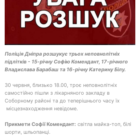
Поліція Дніпра розшукує трьох неповнолітніх
підлітків - 15-річну Софію Комендант, 17-річного
Владислава Барабаш та 16-річну Катерину Білу.
30 червня, близько 18.00, троє неповнолітніх
самостійно пішли з лікарняного закладу в
Соборному районі та до теперішнього часу їх
місцезнаходження невідоме.
Прикмети Софії Комендант:
світла майка-топ, білі
шорти, шльопанці.