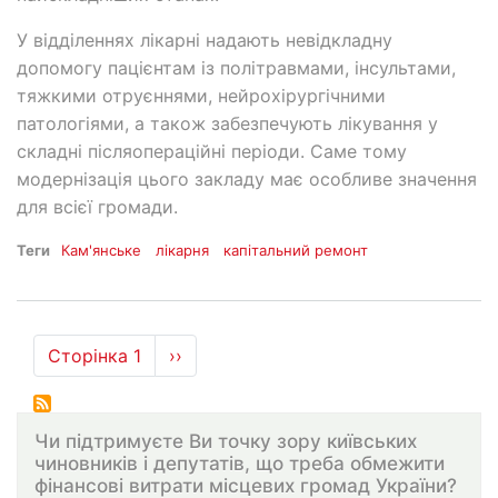
У відділеннях лікарні надають невідкладну
допомогу пацієнтам із політравмами, інсультами,
тяжкими отруєннями, нейрохірургічними
патологіями, а також забезпечують лікування у
складні післяопераційні періоди. Саме тому
модернізація цього закладу має особливе значення
для всієї громади.
Теги
Кам'янське
лікарня
капітальний ремонт
Розбивка
Сторінка 1
Наступна
››
на
сторінка
сторінки
Чи підтримуєте Ви точку зору київських
чиновників і депутатів, що треба обмежити
фінансові витрати місцевих громад України?