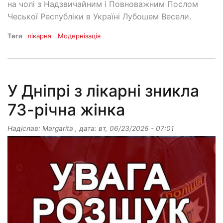
на чолі з Надзвичайним і Повноважним Послом
Чеської Республіки в Україні Лубошем Весели.
Теги
лікарня
Модернізація
У Дніпрі з лікарні зникла
73-річна жінка
Надіслав:
Margarita
, дата:
вт, 06/23/2026 - 07:01