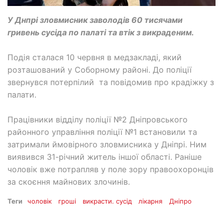
У Днпрі зловмисник заволодів 60 тисячами
гривень сусіда по палаті та втік з викраденим.
Подія сталася 10 червня в медзакладі, який
розташований у Соборному районі. До поліції
звернувся потерпілий та повідомив про крадіжку з
палати.
Працівники відділу поліції №2 Дніпровського
районного управління поліції №1 встановили та
затримали ймовірного зловмисника у Дніпрі. Ним
виявився 31-річний житель іншої області. Раніше
чоловік вже потрапляв у поле зору правоохоронців
за скоєння майнових злочинів.
Теги
чоловік
гроші
викрасти. сусід
лікарня
Дніпро