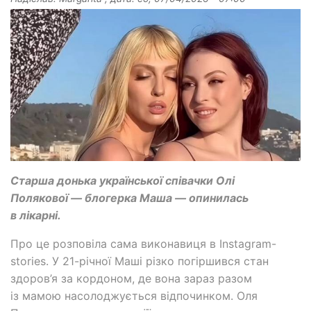
Старша донька української співачки Олі
Полякової — блогерка Маша — опинилась
в лікарні.
Про це розповіла сама виконавиця в Instagram-
stories. У 21-річної Маші різко погіршився стан
здоров’я за кордоном, де вона зараз разом
із мамою насолоджується відпочинком. Оля