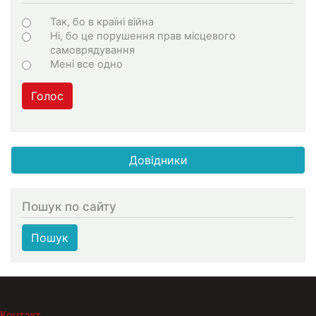
Варіанти
Так, бо в країні війна
Ні, бо це порушення прав місцевого
самоврядування
Мені все одно
Голос
Довідники
Пошук по сайту
Пошук
МЕНЮ В ПОДВАЛЕ
Контакт