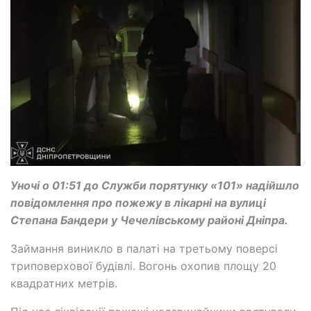
Уночі о 01:51 до Служби порятунку «101» надійшло
повідомлення про пожежу в лікарні на вулиці
Степана Бандери у Чечелівському районі Дніпра.
Займання виникло в палаті на третьому поверсі
триповерхової будівлі. Вогонь охопив площу 20
квадратних метрів.