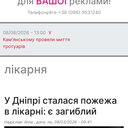
для
ВАШОЇ
реклами!
Оголошення
Телефонуйте +38 (096) 9531240
Світ навкруги
08/08/2026 - 12:00
Ве
запрошують взяти учас
лікарня
У Дніпрі сталася пожежа
в лікарні: є загиблий
Надіслав:
ilona
, дата:
пн, 08/03/2026 - 09:41