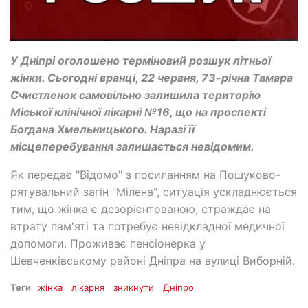
У Дніпрі оголошено терміновий розшук літньої
жінки. Сьогодні вранці, 22 червня, 73-річна Тамара
Счистленок самовільно залишила територію
Міської клінічної лікарні №16, що на проспекті
Богдана Хмельницького. Наразі її
місцеперебування залишається невідомим.
Як передає "Відомо" з посиланням на Пошуково-
рятувальний загін "Мілена", ситуація ускладнюється
тим, що жінка є дезорієнтованою, страждає на
втрату пам'яті та потребує невідкладної медичної
допомоги. Проживає пенсіонерка у
Шевченківському районі Дніпра на вулиці Виборній.
Теги
жінка
лікарня
зникнути
Дніпро