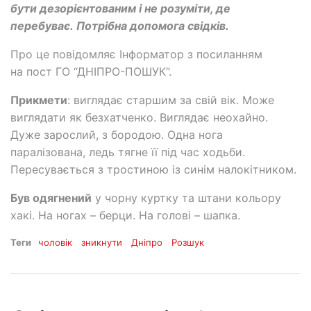
бути дезорієнтованим і не розуміти, де
перебуває. Потрібна допомога свідків.
Про це повідомляє Інформатор з посиланням
на пост ГО “ДНІПРО-ПОШУК”.
Прикмети
: виглядає старшим за свій вік. Може
виглядати як безхатченко. Виглядає неохайно.
Дуже зарослий, з бородою. Одна нога
паралізована, ледь тягне її під час ходьби.
Пересувається з тростиною із синім налокітником.
Був одягнений
у чорну куртку та штани кольору
хакі. На ногах – берци. На голові – шапка.
Теги
чоловік
зникнути
Дніпро
Розшук