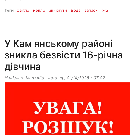
Теги
Світло
иепло
зникнути
Вода
запаси
іжа
У Кам'янському районі
зникла безвісти 16-річна
дівчина
Надіслав:
Margarita
, дата:
ср, 01/14/2026 - 07:02