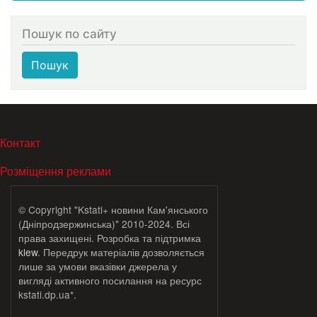
Пошук по сайту
Пошук
МЕНЮ В ПОДВАЛЕ
Контакт
Розміщення реклами
© Copyright "Kstati+ новини Кам'янського
(Дніпродзержинська)" 2010-2024. Всі
права захищені. Розробка та підтримка
klew
. Передрук матеріалів дозволяється
лише за умови вказівки джерела у
вигляді активного посилання на ресурс
kstati.dp.ua*.