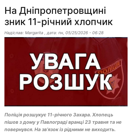
На Дніпропетровщині
зник 11-річний хлопчик
Надіслав:
Margarita
, дата:
пн, 05/25/2026 - 06:28
Поліція розшукує 11-річного Захара. Хлопець
пішов з дому у Павлограді вранці 23 травня та не
повернувся. На зв’язок із рідними не виходить.