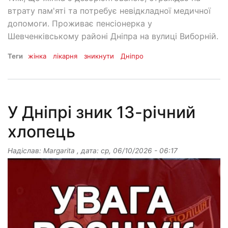
втрату пам'яті та потребує невідкладної медичної
допомоги. Проживає пенсіонерка у
Шевченківському районі Дніпра на вулиці Виборній.
Теги
жінка
лікарня
зникнути
Дніпро
У Дніпрі зник 13-річний
хлопець
Надіслав:
Margarita
, дата:
ср, 06/10/2026 - 06:17