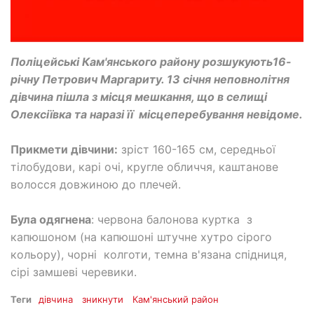
Поліцейські Кам'янського району розшукують16-
річну Петрович Маргариту. 13 січня неповнолітня
дівчина пішла з місця мешкання, що в селищі
Олексіївка та наразі її місцеперебування невідоме.
Прикмети дівчини:
зріст 160-165 см, середньої
тілобудови, карі очі, кругле обличчя, каштанове
волосся довжиною до плечей.
Була одягнена
: червона балонова куртка з
капюшоном (на капюшоні штучне хутро сірого
кольору), чорні колготи, темна в'язана спідниця,
сірі замшеві черевики.
Теги
дівчина
зникнути
Кам'янський район