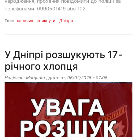
народження, прохання повідомити до поліції за
телефонами: 0990501419 або 102.
Теги
хлопчик
зникнути
Дніпро
У Дніпрі розшукують 17-
річного хлопця
Надіслав:
Margarita
, дата:
вт, 06/02/2026 - 07:05