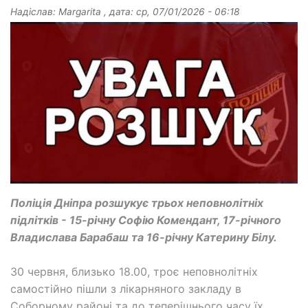
Надіслав:
Margarita
, дата:
ср, 07/01/2026 - 06:18
Поліція Дніпра розшукує трьох неповнолітніх
підлітків - 15-річну Софію Комендант, 17-річного
Владислава Барабаш та 16-річну Катерину Білу.
30 червня, близько 18.00, троє неповнолітніх
самостійно пішли з лікарняного закладу в
Соборному районі та до теперішнього часу їх