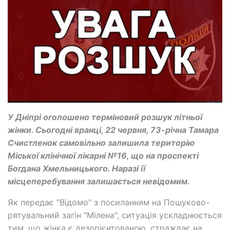
У Дніпрі оголошено терміновий розшук літньої
жінки. Сьогодні вранці, 22 червня, 73-річна Тамара
Счистленок самовільно залишила територію
Міської клінічної лікарні №16, що на проспекті
Богдана Хмельницького. Наразі її
місцеперебування залишається невідомим.
Як передає "Відомо" з посиланням на Пошуково-
рятувальний загін "Мілена", ситуація ускладнюється
тим, що жінка є дезорієнтованою, страждає на