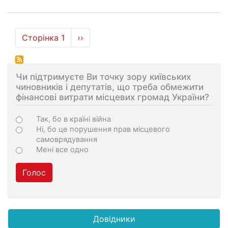
Розбивка
Сторінка 1
Наступна
››
на
сторінка
сторінки
Чи підтримуєте Ви точку зору київських
чиновників і депутатів, що треба обмежити
фінансові витрати місцевих громад України?
Варіанти
Так, бо в країні війна
Ні, бо це порушення прав місцевого
самоврядування
Мені все одно
Голос
Довідники