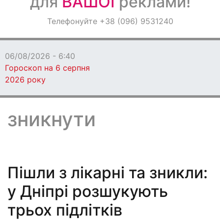
для
ВАШОЇ
реклами!
Оголошення
Телефонуйте +38 (096) 9531240
Світ навкруги
зникнути
Пішли з лікарні та зникли:
у Дніпрі розшукують
трьох підлітків