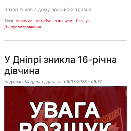
Захар пішов з дому вранці 23 травня
Теги
хлопчик
Автобус
зникнути
Розшук
Дніпропетровщина
У Дніпрі зникла 16-річна
дівчина
Надіслав:
Margarita
, дата:
чт, 05/07/2026 - 06:57