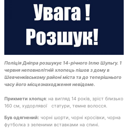
Поліція Дніпра розшукує 14-річного Іллю Шульгу. 1
червня неповнолітній хлопець пішов з дому в
Шевченківському районі міста та до теперішнього
часу його місцезнаходження невідоме.
Прикмети хлопця
: на вигляд 14 років, зріст близько
160 см, худорлявої статури, темне волосся.
Був одягнений:
чорні шорти, чорні кросівки, чорна
футболка з зеленими вставками на спині.