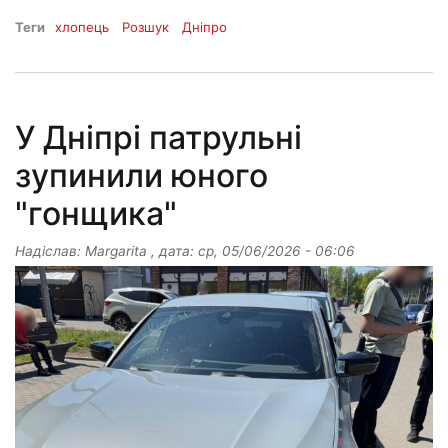
Теги
хлопець
Розшук
Дніпро
У Дніпрі патрульні
зупинили юного
"гонщика"
Надіслав:
Margarita
, дата:
ср, 05/06/2026 - 06:06