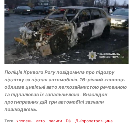
Поліція Кривого Рогу повідомила про підозру
підлітку за підпал автомобілів. 16-річний хлопець
обливав цивільні авто легкозаймистою речовиною
та підпалював їх запальничкою . Внаслідок
протиправних дій три автомобілі зазнали
пошкоджень.
Теги
хлопець
авто
палити
РФ
Дніпропетровщина