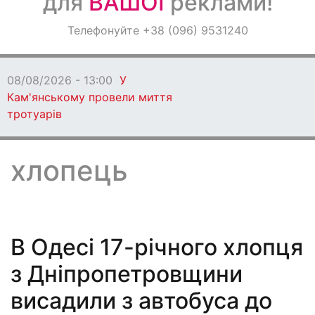
для
ВАШОЇ
реклами!
Оголошення
Телефонуйте +38 (096) 9531240
Світ навкруги
08/08/2026 - 12:00
Ветеранів Кам’ян
запрошують взяти участь у регаті в Д
хлопець
В Одесі 17-річного хлопця
з Дніпропетровщини
висадили з автобуса до