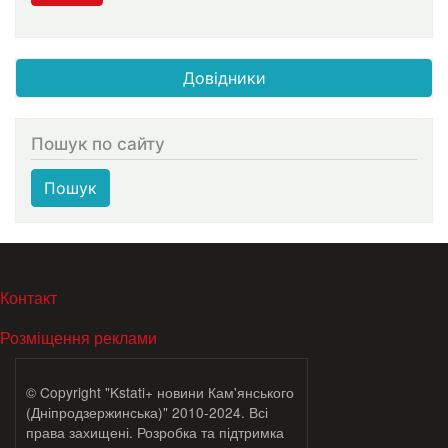
Довідники
Пошук по сайту
Пошук
МЕНЮ В ПОДВАЛЕ
Контакт
Розміщення реклами
© Copyright "Kstati+ новини Кам'янського
(Дніпродзержинська)" 2010-2024. Всі
права захищені. Розробка та підтримка