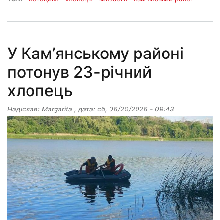
У Камʼянському районі
потонув 23-річний
хлопець
Надіслав:
Margarita
, дата:
сб, 06/20/2026 - 09:43