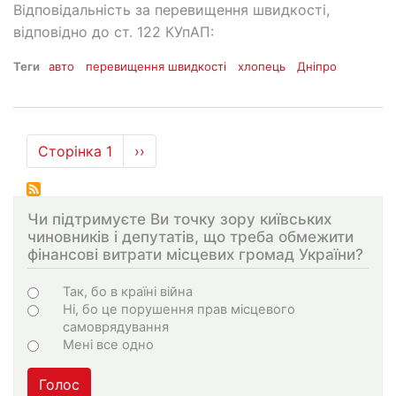
Відповідальність за перевищення швидкості,
відповідно до ст. 122 КУпАП:
Теги
авто
перевищення швидкості
хлопець
Дніпро
Розбивка
Сторінка 1
Наступна
››
на
сторінка
сторінки
Чи підтримуєте Ви точку зору київських
чиновників і депутатів, що треба обмежити
фінансові витрати місцевих громад України?
Варіанти
Так, бо в країні війна
Ні, бо це порушення прав місцевого
самоврядування
Мені все одно
Голос