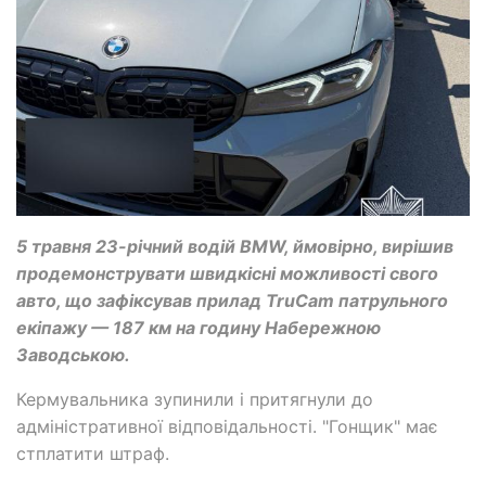
5 травня 23-річний водій BMW, ймовірно, вирішив
продемонструвати швидкісні можливості свого
авто, що зафіксував прилад TruCam патрульного
екіпажу — 187 км на годину Набережною
Заводською.
Кермувальника зупинили і притягнули до
адміністративної відповідальності. "Гонщик" має
стплатити штраф.