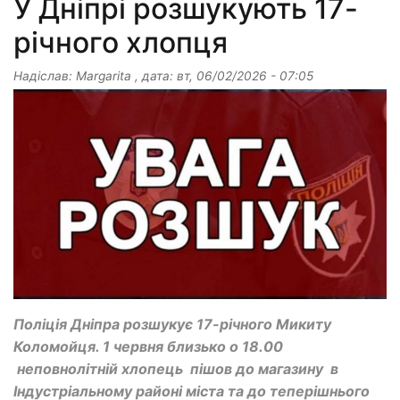
У Дніпрі розшукують 17-
річного хлопця
Надіслав:
Margarita
, дата:
вт, 06/02/2026 - 07:05
Поліція Дніпра розшукує 17-річного Микиту
Коломойця. 1 червня близько о 18.00
неповнолітній хлопець пішов до магазину в
Індустріальному районі міста та до теперішнього