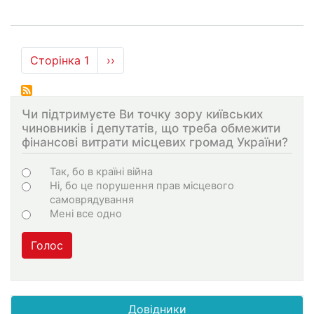
Розбивка
Сторінка 1
Наступна
››
на
сторінка
сторінки
Чи підтримуєте Ви точку зору київських
чиновників і депутатів, що треба обмежити
фінансові витрати місцевих громад України?
Варіанти
Так, бо в країні війна
Ні, бо це порушення прав місцевого
самоврядування
Мені все одно
Голос
Довідники