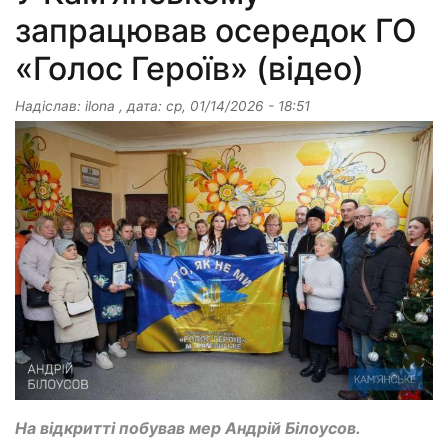
запрацював осередок ГО
«Голос Героїв» (відео)
Надіслав:
ilona
, дата:
ср, 01/14/2026 - 18:51
На відкритті побував мер Андрій Білоусов.