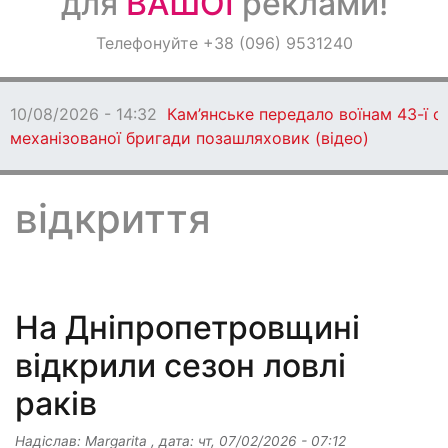
для
ВАШОЇ
реклами!
Оголошення
Телефонуйте +38 (096) 9531240
Світ навкруги
10/08/2026 - 13:57
У Кам'янському невідома жінка
понівечила Меморіальну Стіну пам’яті (відео)
відкриття
На Дніпропетровщині
відкрили сезон ловлі
раків
Надіслав:
Margarita
, дата:
чт, 07/02/2026 - 07:12