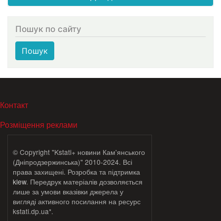
Пошук по сайту
Пошук
МЕНЮ В ПОДВАЛЕ
Контакт
Розміщення реклами
© Copyright "Kstati+ новини Кам'янського
(Дніпродзержинська)" 2010-2024. Всі
права захищені. Розробка та підтримка
klew
. Передрук матеріалів дозволяється
лише за умови вказівки джерела у
вигляді активного посилання на ресурс
kstati.dp.ua*.