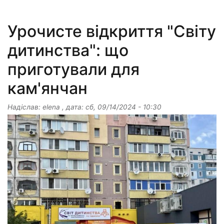
Урочисте відкриття "Світу
дитинства": що
приготували для
кам'янчан
Надіслав:
elena
, дата:
сб, 09/14/2024 - 10:30