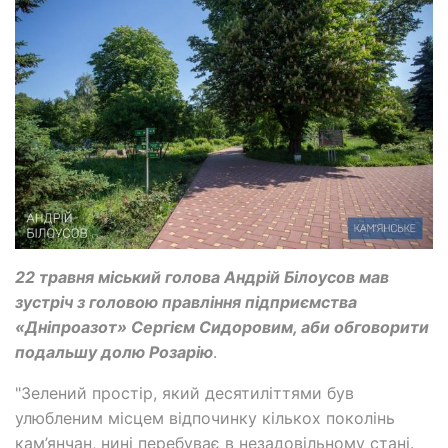
22 травня міський голова Андрій Білоусов мав
зустріч з головою правління підприємства
«Дніпроазот» Сергієм Сидоровим, аби обговорити
подальшу долю Розарію
.
"Зелений простір, який десятиліттями був
улюбленим місцем відпочинку кількох поколінь
кам’янчан, нині перебуває в незадовільному стані.