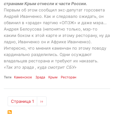
странами Крым отнесли к части России.
Первым об этом сообщил экс-депутат горсовета
Андрей Иванченко. Как и следовало ожидать, он
обвинил в «зраде» партию «ОПЗЖ» и даже мэра…
Андрея Белоусова (непонятно только, мэр-то
каким боком к этой карте и этому ресторану, ну да
ладно, Иванченко он и Африке Иванченко).
Интересно, что мнения каменчан по этому поводу
кардинально разделились. Одни осуждают
владельцев ресторана и требуют их наказать.
«Так это зрада , куда смотрит СБУ»
Теги
Каменское
Зрада
Крым
Ресторан
Нумерация
Страница 1
Следующая
››
страниц
страница