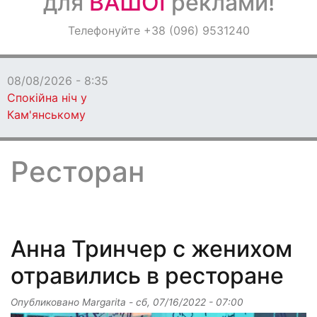
для
ВАШОЇ
реклами!
Оголошення
Телефонуйте +38 (096) 9531240
Світ навкруги
08/08/2026 - 7:00
«Навіть йти не могла»: Надя До
вразила зізнанням про стан здоров'я
Ресторан
Анна Тринчер с женихом
отравились в ресторане
Опубликовано
Margarita
-
сб, 07/16/2022 - 07:00