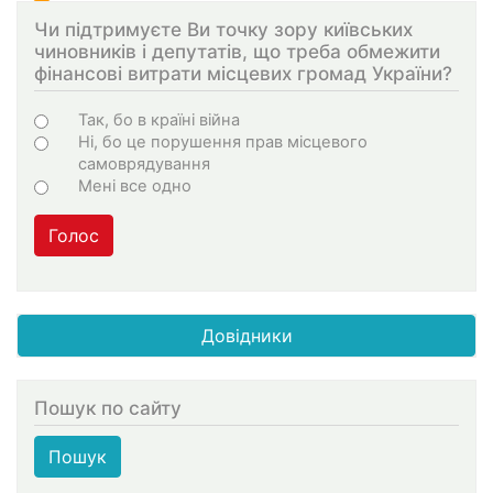
Чи підтримуєте Ви точку зору київських
чиновників і депутатів, що треба обмежити
фінансові витрати місцевих громад України?
Choices
Так, бо в країні війна
Ні, бо це порушення прав місцевого
самоврядування
Мені все одно
Голос
Довідники
Пошук по сайту
Пошук