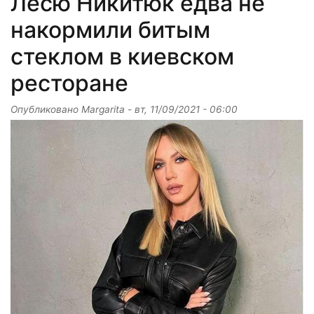
Лесю Никитюк едва не
накормили битым
стеклом в киевском
ресторане
Опубликовано
Margarita
-
вт, 11/09/2021 - 06:00