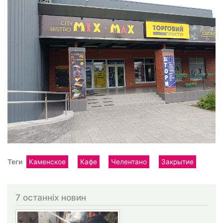
Теги
Каменское
Кафе
Челентано
Закрытие
7 останніх новин