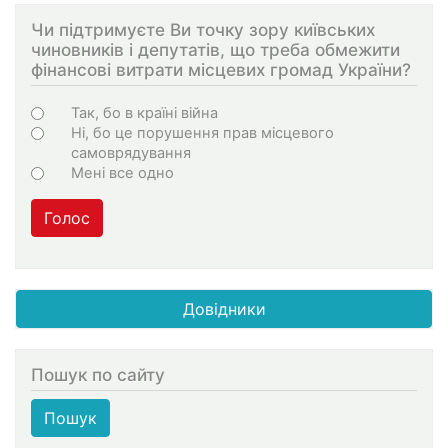
Чи підтримуєте Ви точку зору київських
чиновників і депутатів, що треба обмежити
фінансові витрати місцевих громад України?
Choices
Так, бо в країні війна
Ні, бо це порушення прав місцевого
самоврядування
Мені все одно
Голос
Довідники
Пошук по сайту
Пошук