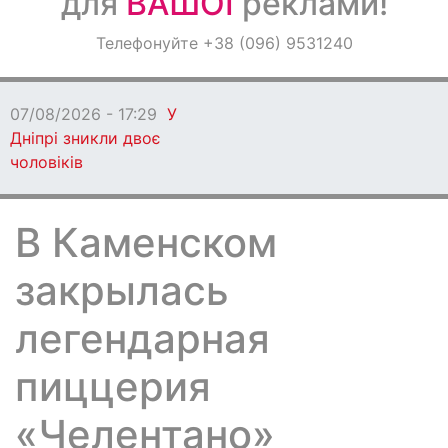
для
ВАШОЇ
реклами!
Оголошення
Телефонуйте +38 (096) 9531240
Світ навкруги
07/08/2026 - 17:29
У
Дніпрі зникли двоє
чоловіків
В Каменском
закрылась
легендарная
пиццерия
«Челентано»