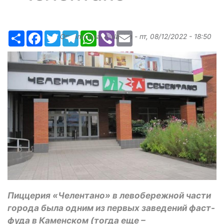
Ресурс
Facebook
Twitter
Telegram
WhatsApp
Viber
Email
Опубликовано
slavkin
-
пт, 08/12/2022 - 18:50
Пиццерия «Челентано» в левобережной части
города была одним из первых заведений фаст-
фуда в Каменском (тогда еще –