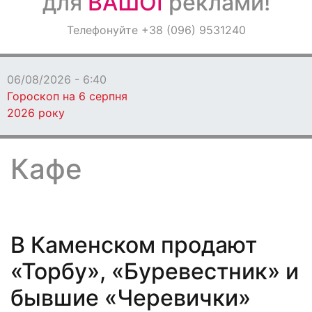
для
ВАШОЇ
реклами!
Оголошення
Телефонуйте +38 (096) 9531240
Світ навкруги
06/08/2026 - 6:00
Злата Огнєвіч здивувала
компанією на відпочинку в Ніцці (фото)
Кафе
В Каменском продают
«Торбу», «Буревестник» и
бывшие «Черевички»