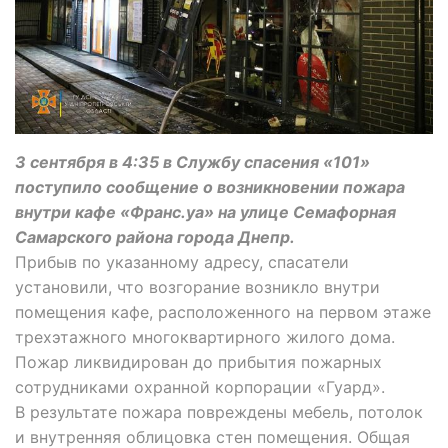
3 сентября в 4:35 в Службу спасения «101»
поступило сообщение о возникновении пожара
внутри кафе «Франс.уа» на улице Семафорная
Самарского района города Днепр.
Прибыв по указанному адресу, спасатели
установили, что возгорание возникло внутри
помещения кафе, расположенного на первом этаже
трехэтажного многоквартирного жилого дома.
Пожар ликвидирован до прибытия пожарных
сотрудниками охранной корпорации «Гуард».
В результате пожара повреждены мебель, потолок
и внутренняя облицовка стен помещения. Общая