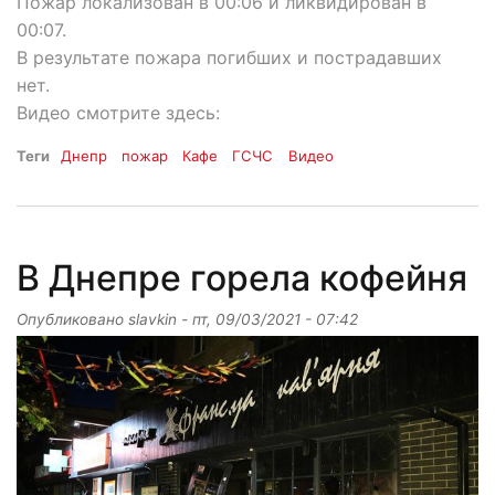
Пожар локализован в 00:06 и ликвидирован в
00:07.
В результате пожара погибших и пострадавших
нет.
Видео смотрите здесь:
Теги
Днепр
пожар
Кафе
ГСЧС
Видео
В Днепре горела кофейня
Опубликовано
slavkin
-
пт, 09/03/2021 - 07:42