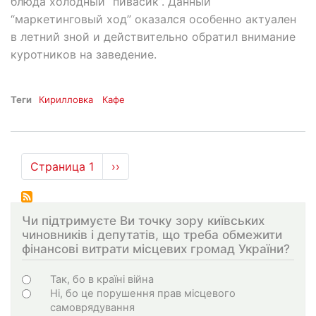
блюда холодный “пивасик”. Данный
“маркетинговый ход” оказался особенно актуален
в летний зной и действительно обратил внимание
куротников на заведение.
Теги
Кирилловка
Кафе
Нумерация
Страница 1
Следующая
››
страниц
страница
Чи підтримуєте Ви точку зору київських
чиновників і депутатів, що треба обмежити
фінансові витрати місцевих громад України?
Choices
Так, бо в країні війна
Ні, бо це порушення прав місцевого
самоврядування