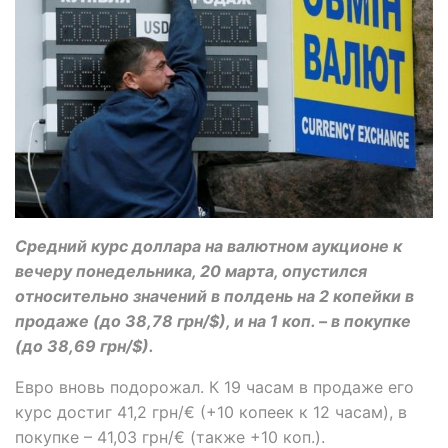
Средний курс доллара на валютном аукционе к
вечеру понедельника, 20 марта, опустился
относительно значений в полдень на 2 копейки в
продаже (до 38,78 грн/$), и на 1 коп. – в покупке
(до 38,69 грн/$).
Евро вновь подорожал. К 19 часам в продаже его
курс достиг 41,2 грн/€ (+10 копеек к 12 часам), в
покупке – 41,03 грн/€ (также +10 коп.).