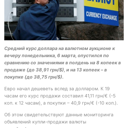
Средний курс доллара на валютном аукционе к
вечеру понедельника, 6 марта, опустился по
сравнению со значениями в полдень на 8 копеек в
продаже (до 38,91 грн/$), и на 13 копеек – в
покупке (до 38,75 грн/$).
Евро начал дешеветь вслед за долларом. К 19
часам его курс продажи составил 41,11 грн/€ (-5
коп. к 12 часам), а покупки – 40,9 грн/€ (-10 коп.).
Об этом свидетельствуют данные мониторинга
объявлений купли-продажи валюты