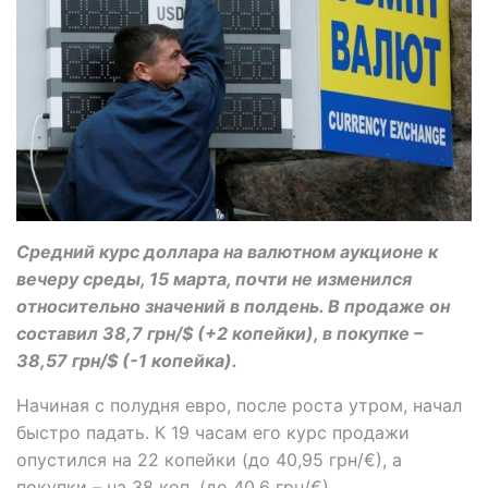
Средний курс доллара на валютном аукционе к
вечеру среды, 15 марта, почти не изменился
относительно значений в полдень. В продаже он
составил 38,7 грн/$ (+2 копейки), в покупке –
38,57 грн/$ (-1 копейка).
Начиная с полудня евро, после роста утром, начал
быстро падать. К 19 часам его курс продажи
опустился на 22 копейки (до 40,95 грн/€), а
покупки – на 38 коп. (до 40,6 грн/€).