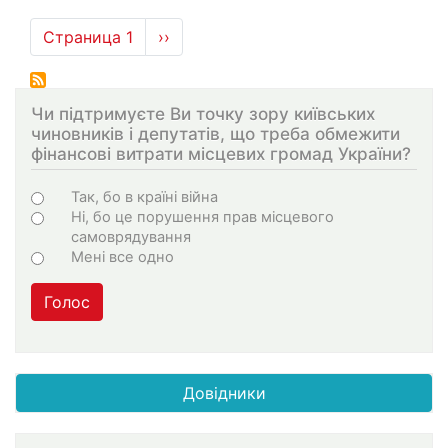
Нумерация
Страница 1
Следующая
››
страниц
страница
Чи підтримуєте Ви точку зору київських
чиновників і депутатів, що треба обмежити
фінансові витрати місцевих громад України?
Choices
Так, бо в країні війна
Ні, бо це порушення прав місцевого
самоврядування
Мені все одно
Голос
Довідники