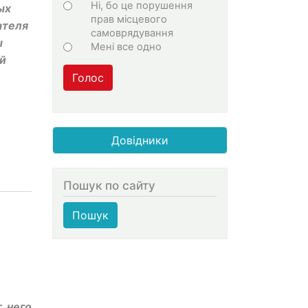
Ні, бо це порушення
ых
прав місцевого
ателя
самоврядування
ы
Мені все одно
ей
Голос
Довідники
Пошук по сайту
Пошук
т него