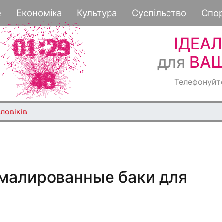
Перейти
е
Економіка
Культура
Суспільство
Спо
к
основному
ІДЕА
содержанию
для
ВАШ
Телефонуйт
ловіків
эмалированные баки для