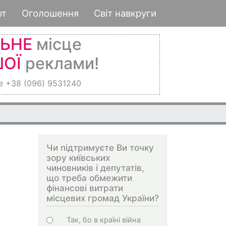
рт
Оголошення
Світ навкруги
ЛЬНЕ
місце
ОЇ
реклами!
е +38 (096) 9531240
Чи підтримуєте Ви точку
зору київських
чиновників і депутатів,
що треба обмежити
фінансові витрати
місцевих громад України?
Choices
Так, бо в країні війна