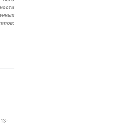
ности
енных
ипов:
13-