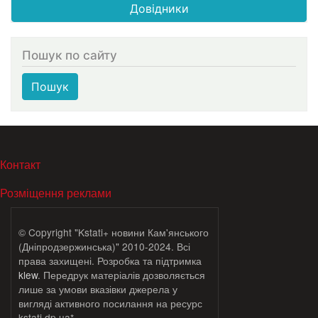
Довідники
Пошук по сайту
Пошук
МЕНЮ В ПОДВАЛЕ
Контакт
Розміщення реклами
© Copyright "Kstati+ новини Кам'янського
(Дніпродзержинська)" 2010-2024. Всі
права захищені. Розробка та підтримка
klew
. Передрук матеріалів дозволяється
лише за умови вказівки джерела у
вигляді активного посилання на ресурс
kstati.dp.ua*.