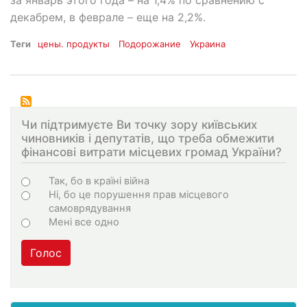
декабрем, в феврале – еще на 2,2%.
Теги
цены. продукты
Подорожание
Украина
Чи підтримуєте Ви точку зору київських
чиновників і депутатів, що треба обмежити
фінансові витрати місцевих громад України?
Choices
Так, бо в країні війна
Ні, бо це порушення прав місцевого
самоврядування
Мені все одно
Голос