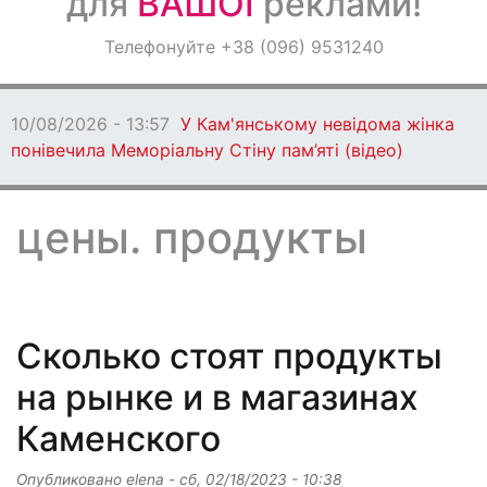
для
ВАШОЇ
реклами!
Оголошення
Телефонуйте +38 (096) 9531240
Світ навкруги
10/08/2026 - 13:57
У Кам'янському невідома жінка
понівечила Меморіальну Стіну пам’яті (відео)
цены. продукты
Сколько стоят продукты
на рынке и в магазинах
Каменского
Опубликовано
elena
-
сб, 02/18/2023 - 10:38