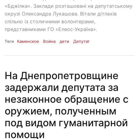
«Бджілка». Заклади розташовані на депутатському
окрузі Олександра Лукашова. Вітали дітлахів
спільно із столичними волонтерами,
представниками ГО «Елеос-Україна».
Теги
Каменское
Война
дети
Депутат
На Днепропетровщине
задержали депутата за
незаконное обращение с
оружием, полученным
под видом гуманитарной
помощи