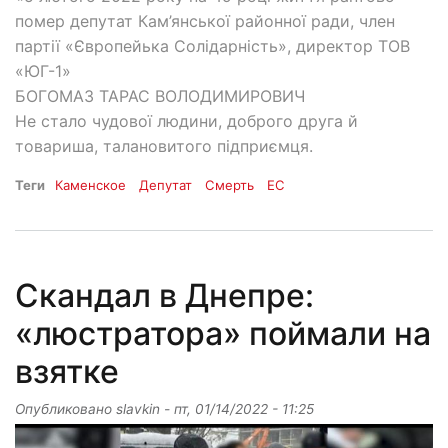
помер депутат Кам’янської районної ради, член
партії «Європейька Солідарність», директор ТОВ
«ЮГ-1»
БОГОМАЗ ТАРАС ВОЛОДИМИРОВИЧ
Не стало чудової людини, доброго друга й
товариша, талановитого підприємця.
Теги
Каменское
Депутат
Смерть
ЕС
Скандал в Днепре:
«люстратора» поймали на
взятке
Опубликовано
slavkin
-
пт, 01/14/2022 - 11:25