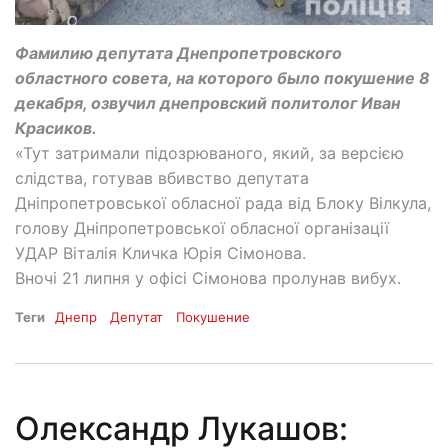
Фамилию депутата Днепропетровского
областного совета, на которого было покушение 8
декабря, озвучил днепровский политолог Иван
Красиков.
«Тут затримали підозрюваного, який, за версією
слідства, готував вбивство депутата
Дніпропетровської обласної рада від Блоку Вілкула,
голову Дніпропетровської обласної організації
УДАР Віталія Кличка Юрія Сімонова.
Вночі 21 липня у офісі Сімонова пролунав вибух.
Теги
Днепр
Депутат
Покушение
Олександр Лукашов: