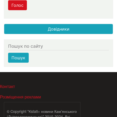
Голос
Довідники
Пошук по сайту
Пошук
МЕНЮ В ПОДВАЛЕ
Контакт
Розміщення реклами
© Copyright "Kstati+ новини Кам'янського
(Дніпродзержинська)" 2010-2024. Всі