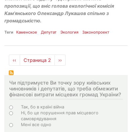
пропозиції, що вніс голова екологічної комісія
Кам’янського Олександр Лукашов спільно з
громадськістю.
Теги
Каменское
Депутат
Экология
Законопроект
Нумерация
←
‹‹
Страница 2
Следующая
››
страниц
страница
Чи підтримуєте Ви точку зору київських
чиновників і депутатів, що треба обмежити
фінансові витрати місцевих громад України?
Choices
Так, бо в країні війна
Ні, бо це порушення прав місцевого
самоврядування
Мені все одно