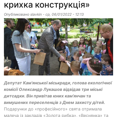
крихка конструкція»
Опубликовано
slavkin
-
ср, 06/01/2022 - 12:13
Депутат Кам’янської міськради, голова екологічної
комісії Олександр Лукашов відвідав три міські
дитсадки. Він привітав юних кам’янчан та
вимушених переселенців з Днем захисту дітей.
Подарунки до «професійного» свята отримала
малеча із закладів «Золота рибка», «Веснянка» та