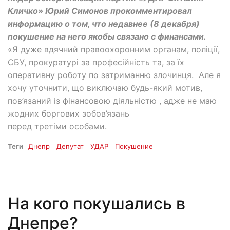
Кличко» Юрий Симонов прокомментировал
информацию о том, что недавнее (8 декабря)
покушение на него якобы связано с финансами.
«Я дуже вдячний правоохоронним органам, поліції,
СБУ, прокуратурі за професійність та, за їх
оперативну роботу по затриманню злочинця. Але я
хочу уточнити, що виключаю будь-який мотив,
пов’язаний із фінансовою діяльністю , адже не маю
жодних боргових зобов’язань
перед третіми особами.
Теги
Днепр
Депутат
УДАР
Покушение
На кого покушались в
Днепре?