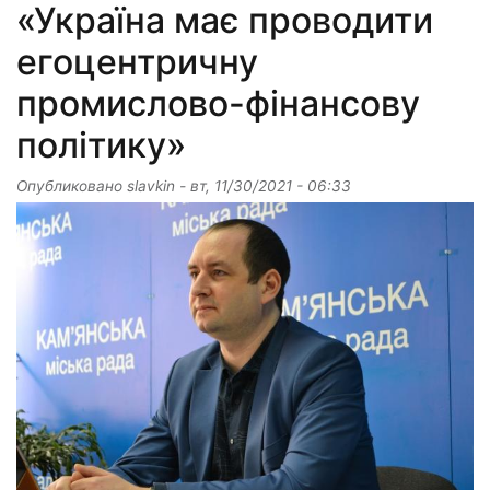
«Україна має проводити
егоцентричну
промислово-фінансову
політику»
Опубликовано
slavkin
-
вт, 11/30/2021 - 06:33