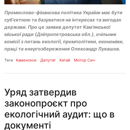
Промислово-фінансова політика України має бути
суб’єктною та базуватися на інтересах та вигодах
держави. Про це заявив депутат Кам’янської
міської ради (Дніпропетровська обл.), очільник
комісії з питань екології, промполітики, економіки,
праці та енергозбереження Олександр Лукашов.
Теги
Каменское
Депутат
Китай
Мотор Сич
Уряд затвердив
законопроєкт про
екологічний аудит: що в
документі