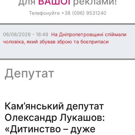
для
ВАШОЇ
реклами!
Оголошення
Телефонуйте +38 (096) 9531240
Світ навкруги
06/08/2026 - 18:47
Ворог протягом дня
бив по Дніпропетровщині: є загиблі
Депутат
Кам’янський депутат
Олександр Лукашов:
«Дитинство – дуже