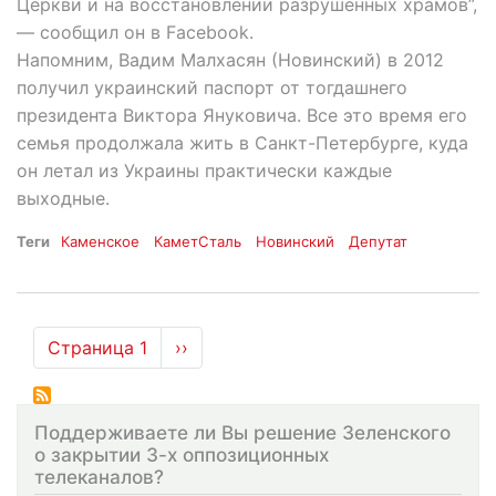
Церкви и на восстановлении разрушенных храмов”,
— сообщил он в Facebook.
Напомним, Вадим Малхасян (Новинский) в 2012
получил украинский паспорт от тогдашнего
президента Виктора Януковича. Все это время его
семья продолжала жить в Санкт-Петербурге, куда
он летал из Украины практически каждые
выходные.
Теги
Каменское
КаметСталь
Новинский
Депутат
Нумерация
Страница 1
Следующая
››
страниц
страница
Поддерживаете ли Вы решение Зеленского
о закрытии 3-х оппозиционных
телеканалов?