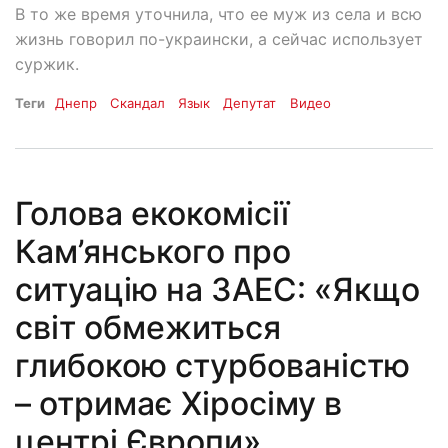
В то же время уточнила, что ее муж из села и всю
жизнь говорил по-украински, а сейчас использует
суржик.
Теги
Днепр
Скандал
Язык
Депутат
Видео
Голова екокомісії
Кам’янського про
ситуацію на ЗАЕС: «Якщо
світ обмежиться
глибокою стурбованістю
– отримає Хіросіму в
центрі Європи»