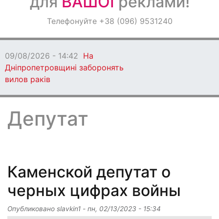
для
ВАШОЇ
реклами!
Оголошення
Телефонуйте +38 (096) 9531240
Світ навкруги
09/08/2026 - 13:06
Кам'янське втратило
захисника
Депутат
Каменской депутат о
черных цифрах войны
Опубликовано
slavkin1
-
пн, 02/13/2023 - 15:34