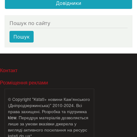
Довідники
Пошук по сайту
Пошук
МЕНЮ В ПОДВАЛЕ
Контакт
Розміщення реклами
© Copyright "Kstati+ новини Кам'янського
(Дніпродзержинська)" 2010-2024. Всі
права захищені. Розробка та підтримка
klew
. Передрук матеріалів дозволяється
лише за умови вказівки джерела у
вигляді активного посилання на ресурс
kstati.dp.ua*.