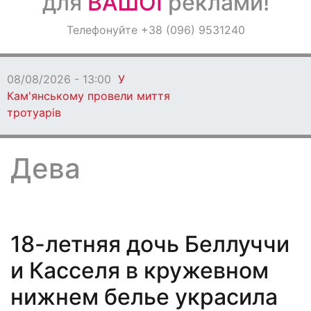
для
ВАШОЇ
реклами!
Оголошення
Телефонуйте +38 (096) 9531240
Світ навкруги
08/08/2026 - 13:00
У
Кам'янському провели миття
тротуарів
Дева
18-летняя дочь Беллуччи
и Касселя в кружевном
нижнем белье украсила