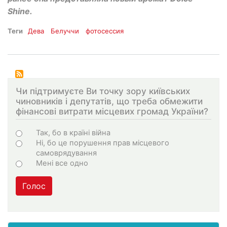
Shine.
Теги
Дева
Белуччи
фотосессия
Чи підтримуєте Ви точку зору київських
чиновників і депутатів, що треба обмежити
фінансові витрати місцевих громад України?
Choices
Так, бо в країні війна
Ні, бо це порушення прав місцевого
самоврядування
Мені все одно
Голос