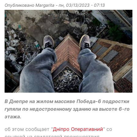
Опубликовано
Margarita
-
пн, 03/13/2023 - 07:13
В Днепре на жилом массиве Победа-6 подростки
гуляли по недостроенному зданию на высоте 6-го
этажа.
об этом сообщает "
Дніпро Оперативний
" со
ссылкой на свидетелей происшествия.