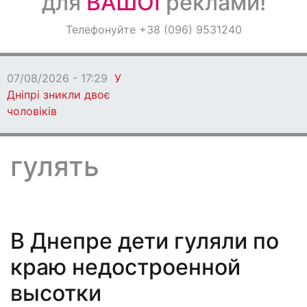
для
ВАШОЇ
реклами!
Оголошення
Телефонуйте +38 (096) 9531240
Світ навкруги
07/08/2026 - 17:29
У
Дніпрі зникли двоє
чоловіків
гулять
В Днепре дети гуляли по
краю недостроенной
высотки