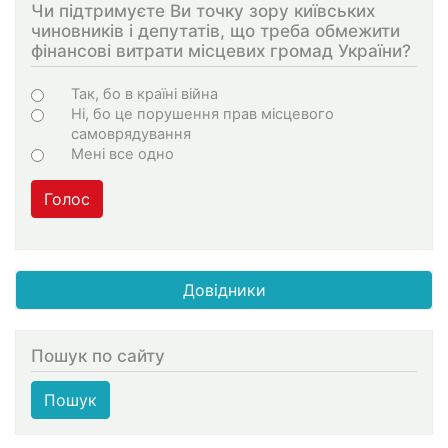
Чи підтримуєте Ви точку зору київських
чиновників і депутатів, що треба обмежити
фінансові витрати місцевих громад України?
Choices
Так, бо в країні війна
Ні, бо це порушення прав місцевого
самоврядування
Мені все одно
Голос
Довідники
Пошук по сайту
Пошук