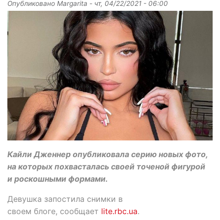
Опубликовано
Margarita
-
чт, 04/22/2021 - 06:00
Кайли Дженнер опубликовала серию новых фото,
на которых похвасталась своей точеной фигурой
и роскошными формами.
Девушка запостила снимки в
своем блоге, сообщает
lite.rbc.ua
.