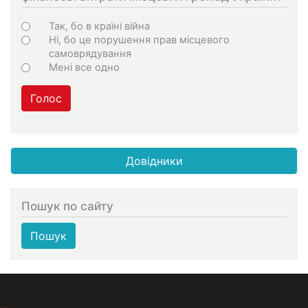
Choices
Так, бо в країні війна
Ні, бо це порушення прав місцевого
самоврядування
Мені все одно
Голос
Довідники
Пошук по сайту
Пошук
МЕНЮ В ПОДВАЛЕ