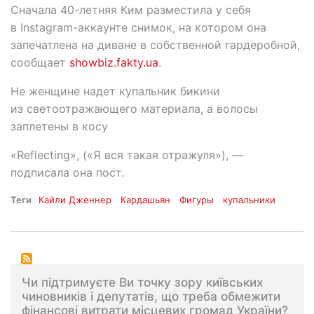
Сначала 40-летняя Ким разместила у себя
в Instagram-аккаунте снимок, на котором она
запечатлена на диване в собственной гардеробной,
сообщает
showbiz.fakty.ua
.
Не женщине надет купальник бикини
из светоотражающего материала, а волосы
заплетены в косу
«Reflecting», («Я вся такая отражуля»), —
подписала она пост.
Теги
Кайли Дженнер
Кардашьян
Фигуры
купальники
Чи підтримуєте Ви точку зору київських
чиновників і депутатів, що треба обмежити
фінансові витрати місцевих громад України?