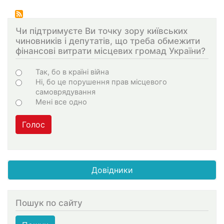
Чи підтримуєте Ви точку зору київських
чиновників і депутатів, що треба обмежити
фінансові витрати місцевих громад України?
Choices
Так, бо в країні війна
Ні, бо це порушення прав місцевого
самоврядування
Мені все одно
Голос
Довідники
Пошук по сайту