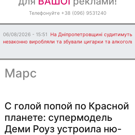
для
ВАШОЇ
реклами!
Оголошення
Телефонуйте +38 (096) 9531240
Світ навкруги
06/08/2026 - 15:51
На Дніпропетровщині судитимуть 13
незаконно виробляли та збували цигарки та алкоголь
Марс
С голой попой по Красной
планете: супермодель
Деми Роуз устроила ню-