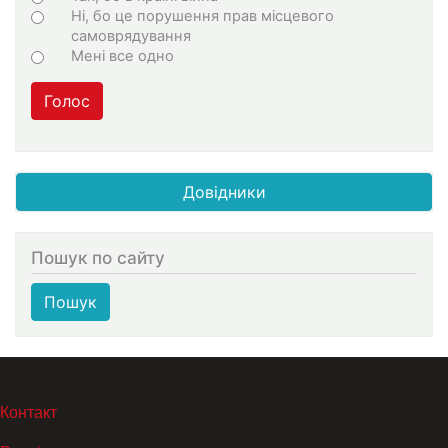
Ні, бо це порушення прав місцевого
самоврядування
Мені все одно
Голос
Довідники
Пошук по сайту
Пошук
МЕНЮ В ПОДВАЛЕ
Контакт