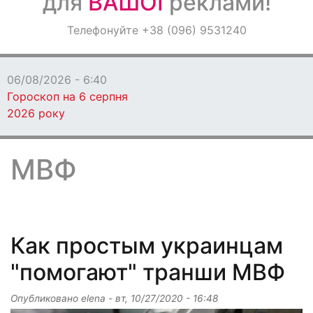
для
ВАШОЇ
реклами!
Оголошення
Телефонуйте +38 (096) 9531240
Світ навкруги
06/08/2026 - 6:00
Злата Огнєвіч здивув
компанією на відпочинку в Ніцці (фото)
МВФ
Как простым украинцам
"помогают" транши МВФ
Опубликовано
elena
-
вт, 10/27/2020 - 16:48