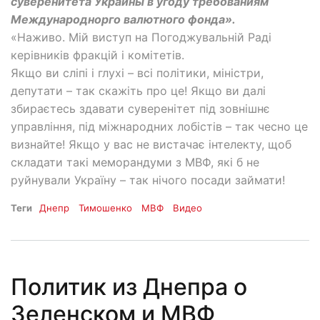
суверенитета Украины в угоду требованиям
Международнорго валютного фонда».
«Наживо. Мій виступ на Погоджувальній Раді
керівників фракцій і комітетів.
Якщо ви сліпі і глухі – всі політики, міністри,
депутати – так скажіть про це! Якщо ви далі
збираєтесь здавати суверенітет під зовнішнє
управління, під міжнародних лобістів – так чесно це
визнайте! Якщо у вас не вистачає інтелекту, щоб
складати такі меморандуми з МВФ, які б не
руйнували Україну – так нічого посади займати!
Теги
Днепр
Тимошенко
МВФ
Видео
Политик из Днепра о
Зеленском и МВФ