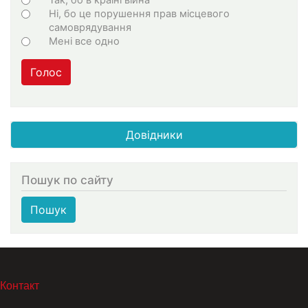
Ні, бо це порушення прав місцевого
самоврядування
Мені все одно
Голос
Довідники
Пошук по сайту
Пошук
МЕНЮ В ПОДВАЛЕ
Контакт