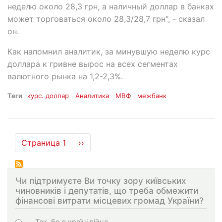
неделю около 28,3 грн, а наличный доллар в банках
может торговаться около 28,3/28,7 грн", - сказал
он.
Как напомнил аналитик, за минувшую неделю курс
доллара к гривне вырос на всех сегментах
валютного рынка на 1,2-2,3%.
Теги
курс. доллар
Аналитика
МВФ
межбанк
Нумерация
Страница 1
Следующая
››
страниц
страница
Чи підтримуєте Ви точку зору київських
чиновників і депутатів, що треба обмежити
фінансові витрати місцевих громад України?
Choices
Так, бо в країні війна