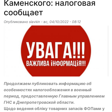
Каменского: налоговая
сообщает
Опубликовано
slavkin
-
вс, 04/10/2022 - 08:12
Продолжаем публиковать информацию об
особенностях налогообложения в военный
период, предоставленную Главным управлением
ГНС в Днепропетровской области.
Щодо ведення обліку товарних запасів ФОПами у