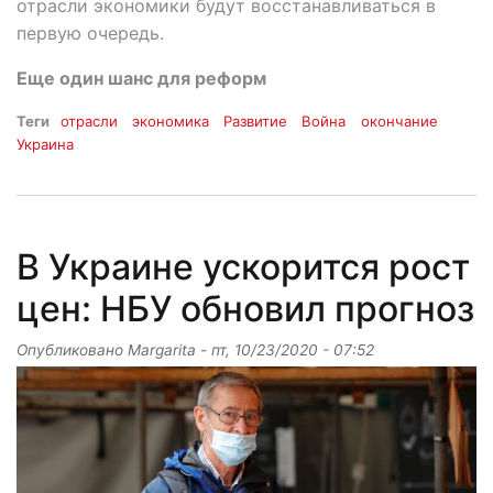
отрасли экономики будут восстанавливаться в
первую очередь.
Еще один шанс для реформ
Теги
отрасли
экономика
Развитие
Война
окончание
Украина
В Украине ускорится рост
цен: НБУ обновил прогноз
Опубликовано
Margarita
-
пт, 10/23/2020 - 07:52