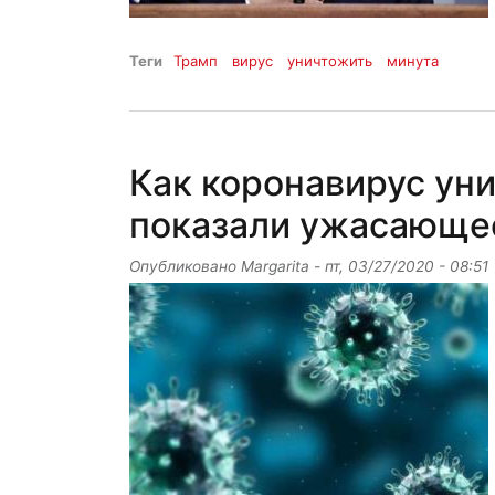
Теги
Трамп
вирус
уничтожить
минута
Как коронавирус уни
показали ужасающе
Опубликовано
Margarita
-
пт, 03/27/2020 - 08:51