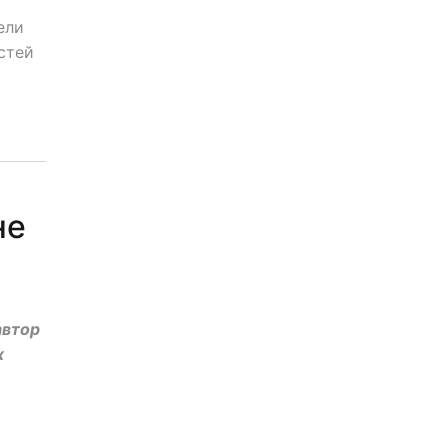
ели
стей
не
автор
х