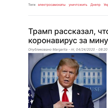
Теги
электросамокаты
уничтожить
Днепр
Ук
Трамп рассказал, ч
коронавирус за мин
Опубликовано
Margarita
-
пт, 04/24/2020 - 08:20