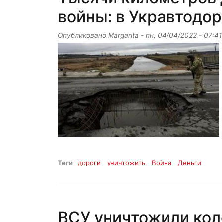
войны: в Укравтодо
Опубликовано
Margarita
-
пн, 04/04/2022 - 07:41
Теги
дороги
уничтожить
Война
Деньги
ВСУ уничтожили кол