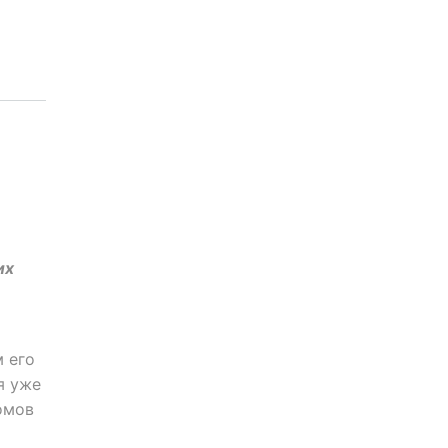
их
 его
я уже
омов