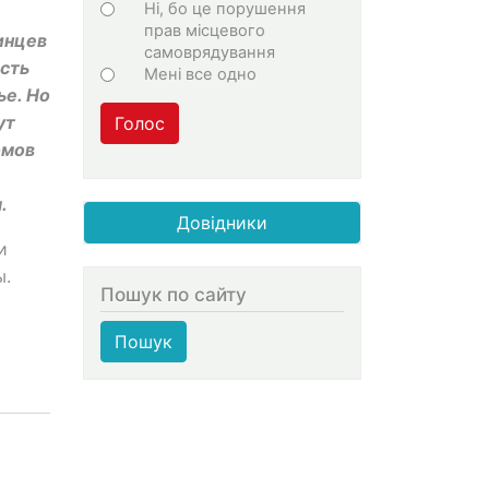
Ні, бо це порушення
прав місцевого
инцев
самоврядування
асть
Мені все одно
ье. Но
ут
Голос
омов
.
Довідники
и
ы.
Пошук по сайту
Пошук