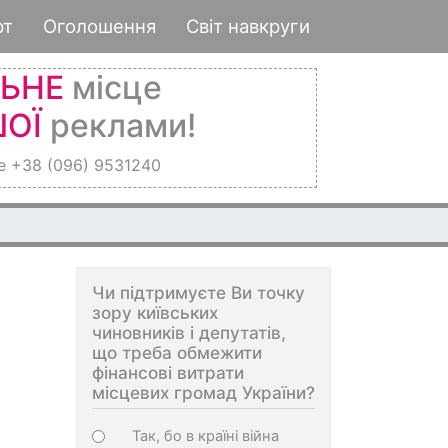
рт
Оголошення
Світ навкруги
ЛЬНЕ
місце
ОЇ
реклами!
е +38 (096) 9531240
Чи підтримуєте Ви точку
зору київських
чиновників і депутатів,
що треба обмежити
фінансові витрати
місцевих громад України?
Choices
Так, бо в країні війна