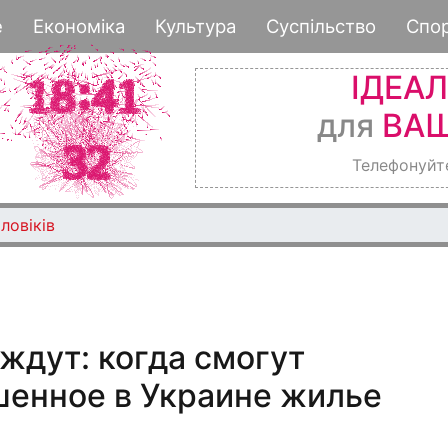
Перейти
е
Економіка
Культура
Суспільство
Спо
к
основному
ІДЕА
содержанию
для
ВАШ
Телефонуйт
ловіків
ждут: когда смогут
шенное в Украине жилье