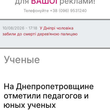
для
ВАШОЇ
реклами!
Оголошення
Телефонуйте +38 (096) 9531240
Світ навкруги
10/08/2026 - 15:53
У
Кам’янському жорстоко побили
чоловіка
Ученые
На Днепропетровщине
отметили педагогов и
юных ученых