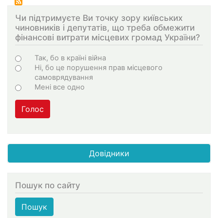
Чи підтримуєте Ви точку зору київських
чиновників і депутатів, що треба обмежити
фінансові витрати місцевих громад України?
Choices
Так, бо в країні війна
Ні, бо це порушення прав місцевого
самоврядування
Мені все одно
Голос
Довідники
Пошук по сайту
Пошук