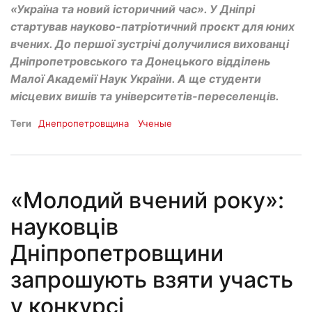
«Україна та новий історичний час». У Дніпрі
стартував науково-патріотичний проєкт для юних
вчених. До першої зустрічі долучилися вихованці
Дніпропетровського та Донецького відділень
Малої Академії Наук України. А ще студенти
місцевих вишів та університетів-переселенців.
Теги
Днепропетровщина
Ученые
«Молодий вчений року»:
науковців
Дніпропетровщини
запрошують взяти участь
у конкурсі