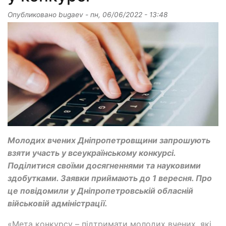
Опубликовано
bugaev
-
пн, 06/06/2022 - 13:48
Молодих вчених Дніпропетровщини запрошують
взяти участь у всеукраїнському конкурсі.
Поділитися своїми досягненнями та науковими
здобутками. Заявки приймають до 1 вересня. Про
це повідомили у Дніпропетровській обласній
військовій адміністрації.
«Мета конкурсу – підтримати молодих вчених, які