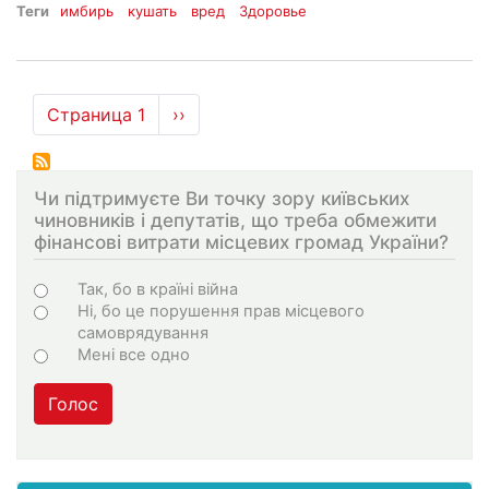
Теги
имбирь
кушать
вред
Здоровье
Нумерация
Страница 1
Следующая
››
страниц
страница
Чи підтримуєте Ви точку зору київських
чиновників і депутатів, що треба обмежити
фінансові витрати місцевих громад України?
Choices
Так, бо в країні війна
Ні, бо це порушення прав місцевого
самоврядування
Мені все одно
Голос