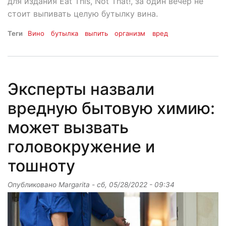
для издания Eat This, Not That!, за один вечер не
стоит выпивать целую бутылку вина.
Теги
Вино
бутылка
выпить
организм
вред
Эксперты назвали
вредную бытовую химию:
может вызвать
головокружение и
тошноту
Опубликовано
Margarita
-
сб, 05/28/2022 - 09:34