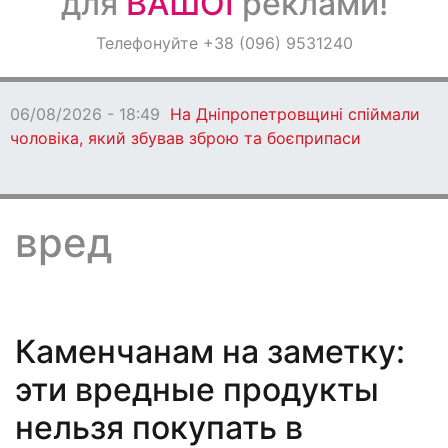
для
ВАШОЇ
реклами!
Оголошення
Телефонуйте +38 (096) 9531240
Світ навкруги
06/08/2026 - 18:47
Ворог протягом дня
бив по Дніпропетровщині: є загиблі
вред
Каменчанам на заметку:
эти вредные продукты
нельзя покупать в