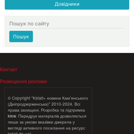
Довідники
Пошук по сайту
Пошук
МЕНЮ В ПОДВАЛЕ
Контакт
Розміщення реклами
© Copyright "Kstati+ новини Кам'янського
(Дніпродзержинська)" 2010-2024. Всі
права захищені. Розробка та підтримка
klew
. Передрук матеріалів дозволяється
лише за умови вказівки джерела у
вигляді активного посилання на ресурс
kstati.dp.ua*.