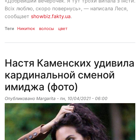
«Добрейший вечерочек. Я тут трохи випала з інсти.
Всіх люблю, скоро повернусь», — написала Леся,
сообщает
showbiz.fakty.ua
.
Теги
Никитюк
волосы
цвет
Настя Каменских удивила
кардинальной сменой
имиджа (фото)
Опубликовано
Margarita
-
пн, 10/04/2021 - 06:00