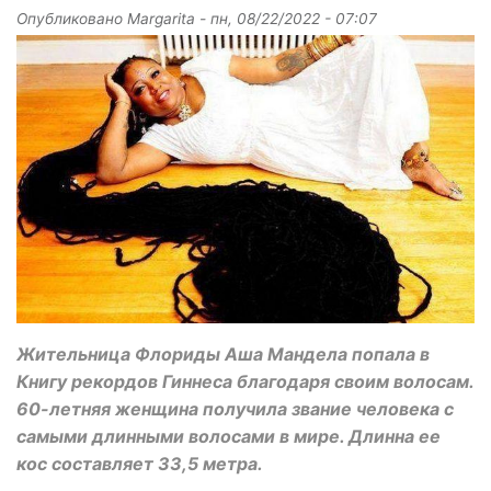
Опубликовано
Margarita
-
пн, 08/22/2022 - 07:07
Жительница Флориды Аша Мандела попала в
Книгу рекордов Гиннеса благодаря своим волосам.
60-летняя женщина получила звание человека с
самыми длинными волосами в мире. Длинна ее
кос составляет 33,5 метра.