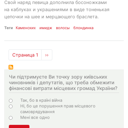
Свой наряд певица дополнила босоножками
на каблуках и украшениями в виде тоненькая
цепочки на шее и мерцающего браслета.
Теги
Каменских
имидж
волосы
блондинка
Нумерация
Страница 1
Следующая
››
страниц
страница
Чи підтримуєте Ви точку зору київських
чиновників і депутатів, що треба обмежити
фінансові витрати місцевих громад України?
Choices
Так, бо в країні війна
Ні, бо це порушення прав місцевого
самоврядування
Мені все одно